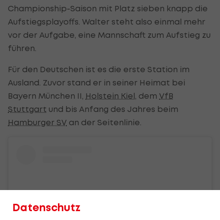
Championship-Saison mit Platz sieben knapp die
Aufstiegsplayoffs. Walter steht also einmal mehr
vor der Aufgabe, eine Mannschaft zum Aufstieg zu
führen.
Für den Deutschen ist es die erste Station im
Ausland. Zuvor stand er in seiner Heimat bei
Bayern München II,
Holstein Kiel
, dem
VfB
Stuttgart
und bis Anfang des Jahres beim
Hamburger SV
an der Seitenlinie.
Datenschutz