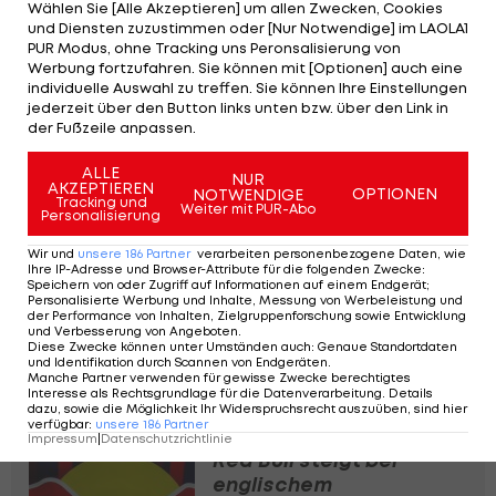
Wählen Sie [Alle Akzeptieren] um allen Zwecken, Cookies
und Diensten zuzustimmen oder [Nur Notwendige] im LAOLA1
PUR Modus, ohne Tracking uns Peronsalisierung von
Werbung fortzufahren. Sie können mit [Optionen] auch eine
individuelle Auswahl zu treffen. Sie können Ihre Einstellungen
jederzeit über den Button links unten bzw. über den Link in
View this post on Instagram
der Fußzeile anpassen.
ALLE
NUR
AKZEPTIEREN
OPTIONEN
NOTWENDIGE
Tracking und
Weiter mit PUR-Abo
Personalisierung
Wir und
unsere
186
Partner
verarbeiten personenbezogene Daten, wie
Ihre IP-Adresse und Browser-Attribute für die folgenden Zwecke
:
Speichern von oder Zugriff auf Informationen auf einem Endgerät;
Personalisierte Werbung und Inhalte, Messung von Werbeleistung und
der Performance von Inhalten, Zielgruppenforschung sowie Entwicklung
und Verbesserung von Angeboten
.
Diese Zwecke können unter Umständen auch
:
Genaue Standortdaten
und Identifikation durch Scannen von Endgeräten
.
A post shared by Hull City (@hullcity)
Manche Partner verwenden für gewisse Zwecke berechtigtes
Interesse als Rechtsgrundlage für die Datenverarbeitung. Details
dazu, sowie die Möglichkeit Ihr Widerspruchsrecht auszuüben, sind hier
verfügbar
:
unsere
186
Partner
Impressum
|
Datenschutzrichtlinie
Red Bull steigt bei
englischem