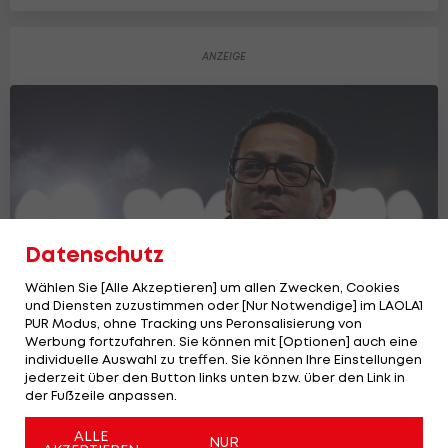
Datenschutz
Wählen Sie [Alle Akzeptieren] um allen Zwecken, Cookies
und Diensten zuzustimmen oder [Nur Notwendige] im LAOLA1
PUR Modus, ohne Tracking uns Peronsalisierung von
Werbung fortzufahren. Sie können mit [Optionen] auch eine
individuelle Auswahl zu treffen. Sie können Ihre Einstellungen
Chelsea angelt sich neuen Trainer in
jederzeit über den Button links unten bzw. über den Link in
Frankreich
der Fußzeile anpassen.
Premier League
5
ALLE
NUR