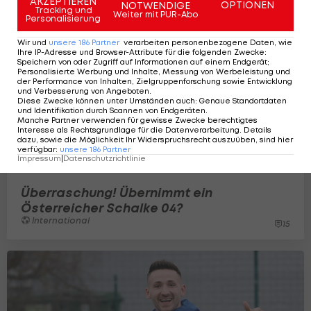
AKZEPTIEREN
OPTIONEN
NOTWENDIGE
Tracking und
Weiter mit PUR-Abo
Personalisierung
Wir und
unsere
186
Partner
verarbeiten personenbezogene Daten, wie
Ihre IP-Adresse und Browser-Attribute für die folgenden Zwecke
:
Speichern von oder Zugriff auf Informationen auf einem Endgerät;
Personalisierte Werbung und Inhalte, Messung von Werbeleistung und
der Performance von Inhalten, Zielgruppenforschung sowie Entwicklung
und Verbesserung von Angeboten
.
Diese Zwecke können unter Umständen auch
:
Genaue Standortdaten
und Identifikation durch Scannen von Endgeräten
.
Manche Partner verwenden für gewisse Zwecke berechtigtes
Interesse als Rechtsgrundlage für die Datenverarbeitung. Details
dazu, sowie die Möglichkeit Ihr Widerspruchsrecht auszuüben, sind hier
verfügbar
:
unsere
186
Partner
Impressum
|
Datenschutzrichtlinie
Überraschung! Übernimmt ein
Österreicher Schalke 04?
International
15