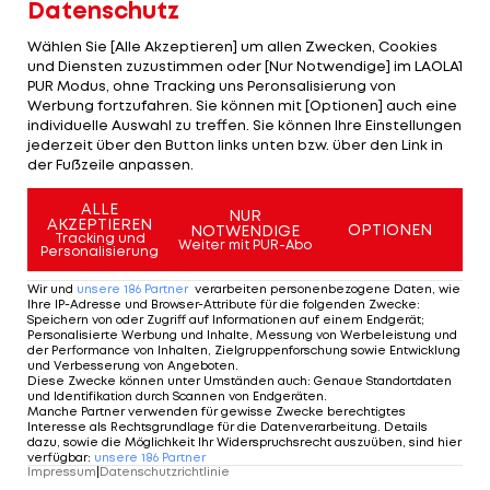
Datenschutz
Werder reagiert auf den Rückstand mit einem
Wählen Sie [Alle Akzeptieren] um allen Zwecken, Cookies
Doppelwechsel,
Marco Grüll
kommt nach gut
und Diensten zuzustimmen oder [Nur Notwendige] im LAOLA1
einer Stunde in die Partie. Nur wenig später
PUR Modus, ohne Tracking uns Peronsalisierung von
Werbung fortzufahren. Sie können mit [Optionen] auch eine
erzielt
Romano Schmid
das vermeintliche
individuelle Auswahl zu treffen. Sie können Ihre Einstellungen
Anschlusstor (63.), steht dabei aber knapp im
jederzeit über den Button links unten bzw. über den Link in
der Fußzeile anpassen.
Abseits.
ALLE
In weiterer Folge hält Bremen den Druck zwar
NUR
AKZEPTIEREN
OPTIONEN
NOTWENDIGE
Tracking und
hoch, Hoffenheim verteidigt mit zehn Mann den
Weiter mit PUR-Abo
Personalisierung
Sieg aber souverän.
Wir und
unsere
186
Partner
verarbeiten personenbezogene Daten, wie
Ihre IP-Adresse und Browser-Attribute für die folgenden Zwecke
:
Durch den 2:0-Auswärtserfolg bleibt Hoffenheim
Speichern von oder Zugriff auf Informationen auf einem Endgerät;
Personalisierte Werbung und Inhalte, Messung von Werbeleistung und
auf Rang drei in der Tabelle, hat die letzten vier
der Performance von Inhalten, Zielgruppenforschung sowie Entwicklung
und Verbesserung von Angeboten
.
Spiele in Folge gewonnen und ist seit sechs
Diese Zwecke können unter Umständen auch
:
Genaue Standortdaten
und Identifikation durch Scannen von Endgeräten
.
Partien ungeschlagen. Bremen rutscht hingegen
Manche Partner verwenden für gewisse Zwecke berechtigtes
Interesse als Rechtsgrundlage für die Datenverarbeitung. Details
auf Rang 15 und ist nur drei Zähler vom
dazu, sowie die Möglichkeit Ihr Widerspruchsrecht auszuüben, sind hier
verfügbar
:
unsere
186
Partner
Relegationsplatz entfernt.
Impressum
|
Datenschutzrichtlinie