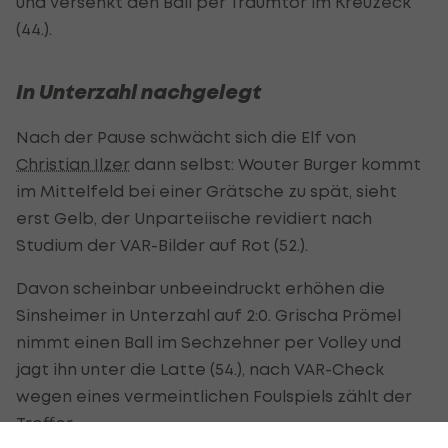
und versenkt den Ball per Traumtor im Kreuzeck
(44.).
In Unterzahl nachgelegt
Nach der Pause schwächt sich die Elf von
Christian Ilzer
dann selbst: Wouter Burger kommt
im Mittelfeld bei einer Grätsche zu spät, sieht
erst Gelb, der Unparteiische revidiert nach
Studium der VAR-Bilder auf Rot (52.).
Davon scheinbar unbeeindruckt erhöhen die
Sinsheimer in Unterzahl auf 2:0. Grischa Prömel
nimmt einen Ball im Sechzehner per Volley und
jagt ihn unter die Latte (54.), nach VAR-Check
wegen eines vermeintlichen Foulspiels zählt der
Treffer.