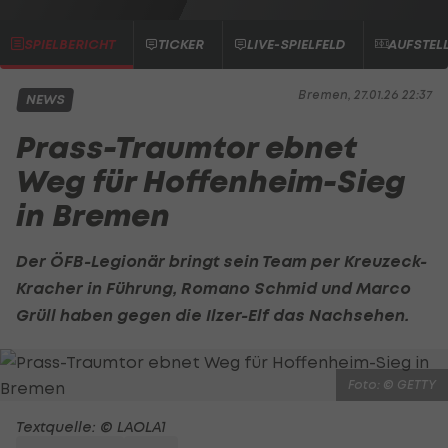
SPIELBERICHT
TICKER
LIVE-SPIELFELD
AUFSTEL
Bremen, 27.01.26 22:37
NEWS
Prass-Traumtor ebnet
Weg für Hoffenheim-Sieg
in Bremen
Der ÖFB-Legionär bringt sein Team per Kreuzeck-
Kracher in Führung,
Romano Schmid
und
Marco
Grüll
haben gegen die Ilzer-Elf das Nachsehen.
Foto: © GETTY
Textquelle: © LAOLA1