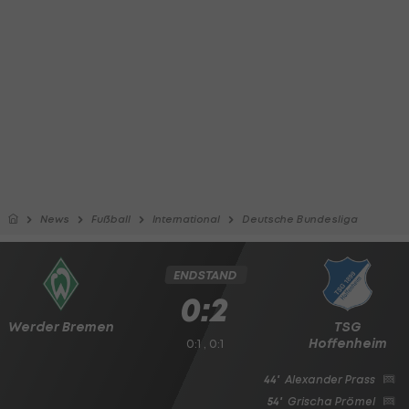
News
Fußball
International
Deutsche Bundesliga
ENDSTAND
0:2
Werder Bremen
TSG
Hoffenheim
0:1 , 0:1
44'
Alexander Prass
54'
Grischa Prömel