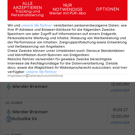
ALLE
NUR
30. RUNDE
AKZEPTIEREN
OPTIONEN
NOTWENDIGE
Tracking und
17.04.27
Weiter mit PUR-Abo
Bayer Leverkusen
Personalisierung
12:00 Uhr
Werder Bremen
Wir und
unsere
186
Partner
verarbeiten personenbezogene Daten, wie
LIVETICKER
Ihre IP-Adresse und Browser-Attribute für die folgenden Zwecke
:
Speichern von oder Zugriff auf Informationen auf einem Endgerät;
Personalisierte Werbung und Inhalte, Messung von Werbeleistung und
31. RUNDE
der Performance von Inhalten, Zielgruppenforschung sowie Entwicklung
24.04.27
und Verbesserung von Angeboten
.
Werder Bremen
Diese Zwecke können unter Umständen auch
:
Genaue Standortdaten
12:00 Uhr
FC Bayern München
und Identifikation durch Scannen von Endgeräten
.
LIVETICKER
Manche Partner verwenden für gewisse Zwecke berechtigtes
Interesse als Rechtsgrundlage für die Datenverarbeitung. Details
dazu, sowie die Möglichkeit Ihr Widerspruchsrecht auszuüben, sind hier
32. RUNDE
verfügbar
:
unsere
186
Partner
Impressum
|
Datenschutzrichtlinie
08.05.27
Union Berlin
12:00 Uhr
Werder Bremen
LIVETICKER
33. RUNDE
15.05.27
Werder Bremen
12:00 Uhr
Schalke 04
LIVETICKER