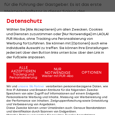
für die Führung der Gastgeber. Es ist das erste
Meisterschaftstor in dieser Saison des
brasilianischen Offensivspielers, der im Sommer
Datenschutz
vom SK Rapid zu Hoffenheim zurückgekehrt ist.
Wählen Sie [Alle Akzeptieren] um allen Zwecken, Cookies
und Diensten zuzustimmen oder [Nur Notwendige] im LAOLA1
In der 75. Minute dieht Dortmunds Abdou Diallo
PUR Modus, ohne Tracking uns Peronsalisierung von
Rot, dennoch jubelt der BVB in der 84. Minute über
Werbung fortzufahren. Sie können mit [Optionen] auch eine
individuelle Auswahl zu treffen. Sie können Ihre Einstellungen
den Ausgleich durch Christian Pulisic.
jederzeit über den Button links unten bzw. über den Link in
der Fußzeile anpassen.
Bei der TSG stehen mit
Florian Grillitsch
und
ALLE
Stefan Posch
zwei ÖFB-Legionäre in der Startelf.
NUR
AKZEPTIEREN
OPTIONEN
NOTWENDIGE
Tracking und
Weiter mit PUR-Abo
Personalisierung
Mehr zum Thema
Wir und
unsere
186
Partner
verarbeiten personenbezogene Daten, wie
Ihre IP-Adresse und Browser-Attribute für die folgenden Zwecke
:
Speichern von oder Zugriff auf Informationen auf einem Endgerät;
Personalisierte Werbung und Inhalte, Messung von Werbeleistung und
der Performance von Inhalten, Zielgruppenforschung sowie Entwicklung
und Verbesserung von Angeboten
.
Diese Zwecke können unter Umständen auch
:
Genaue Standortdaten
und Identifikation durch Scannen von Endgeräten
.
Manche Partner verwenden für gewisse Zwecke berechtigtes