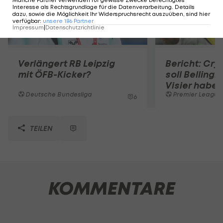
Interesse als Rechtsgrundlage für die Datenverarbeitung. Details
dazu, sowie die Möglichkeit Ihr Widerspruchsrecht auszuüben, sind hier
verfügbar
:
unsere
186
Partner
Impressum
|
Datenschutzrichtlinie
Verlängert RB Leipzig
Bericht: Cry
mit ÖFB-Kicker?
soll Belling
Visier haben
Deutsche Bundesliga
Premier League
6
TEILEN
KOMMENTARE