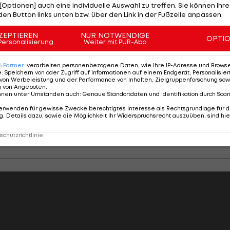
[Optionen] auch eine individuelle Auswahl zu treffen. Sie können Ihre
den Button links unten bzw. über den Link in der Fußzeile anpassen.
cher der deutschen Bundesliga
ZEPTIEREN
NUR NOTWENDIGE
OPTI
Personalisierung
Weiter mit PUR-Abo
6
Partner
verarbeiten personenbezogene Daten, wie Ihre IP-Adresse und Browser-
e
:
Speichern von oder Zugriff auf Informationen auf einem Endgerät; Personalisi
SLIDESHOW
von Werbeleistung und der Performance von Inhalten, Zielgruppenforschung sow
g von Angeboten
.
STARTEN
nnen unter Umständen auch
:
Genaue Standortdaten und Identifikation durch Sca
21 Bilder
erwenden für gewisse Zwecke berechtigtes Interesse als Rechtsgrundlage für d
. Details dazu, sowie die Möglichkeit Ihr Widerspruchsrecht auszuüben, sind hie
r
chutzrichtlinie