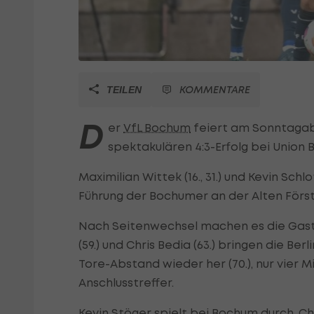
KOMMENTARE
TEILEN
D
er
VfL Bochum
feiert am Sonntagabe
spektakulären 4:3-Erfolg bei Union B
Maximilian Wittek (16., 31.) und Kevin Sch
Führung der Bochumer an der Alten Först
Nach Seitenwechsel machen es die Gas
(59.) und Chris Bedia (63.) bringen die Ber
Tore-Abstand wieder her (70.), nur vier 
Anschlusstreffer.
Kevin Stöger spielt bei Bochum durch,
Ch