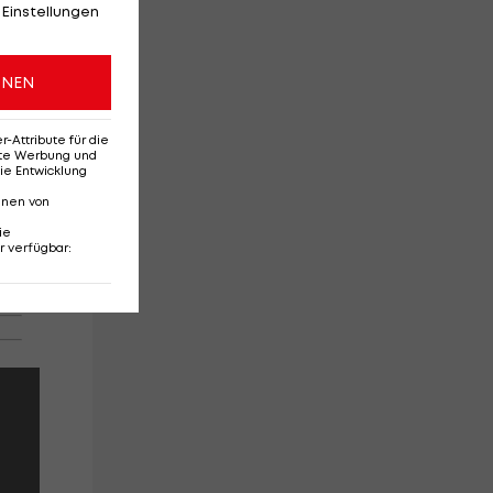
 Einstellungen
ONEN
Attribute für die
erte Werbung und
ie Entwicklung
nnen von
ie
r verfügbar
: