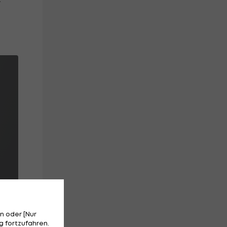
S
TABELLE
n oder [Nur
 fortzufahren.