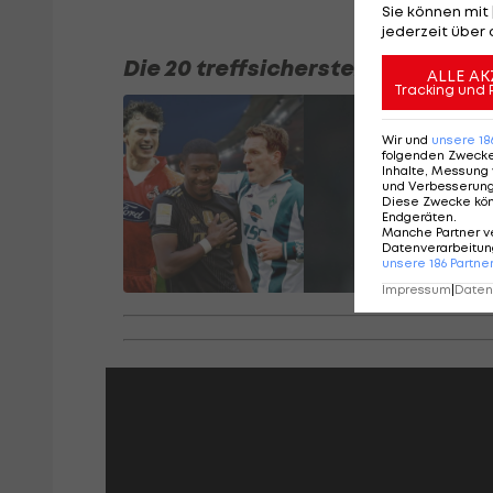
Sie können mit 
jederzeit über 
Die 20 treffsichersten Österrei
ALLE AK
Tracking und 
Wir und
unsere
18
folgenden Zweck
Inhalte, Messung 
und Verbesserun
Diese Zwecke kö
Endgeräten
.
Manche Partner v
Datenverarbeitung
unsere
186
Partne
Impressum
|
Datens