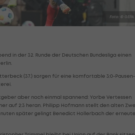
Foto: © GEPA
nd in der 32. Runde der Deutschen Bundesliga einen
erlin.
lotterbeck (37.) sorgen für eine komfortable 3:0-Pausen-
erei.
tgeber aber noch einmal spannend: Yorbe Vertessen
liner auf 2:3 heran. Philipp Hofmann stellt den alten Zwe
Minuten später gelingt Benedict Hollerbach der erneut
ristopher Trimmel
bleibt bei Union auf der Bank sitzen