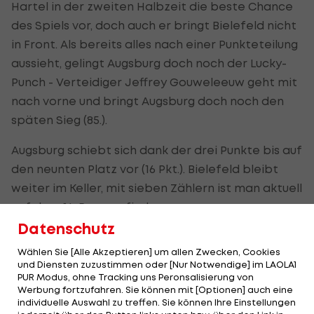
Hartel in der zweiten Halbzeit die beste Chance
des Spiels vor, doch auch er bringt Bielefeld nicht
in Front. Als bereits alles nach einer Punkteteilung
aussieht, gelingt Augsburg doch noch der Lucky-
Punch - Verteidiger Jeffrey Gouweleeuw geht mit
nach vorne und bringt Augsburg doch noch den
späten Sieg (85.).
Augsburg schiebt sich dank der drei Punkte bis auf
den neunten Platz vor (16 Pkt.). Bielefeld bleibt
weiter im Keller, mit sieben Zählern ist man aktuell
auf dem 16. Rang zu finden.
Datenschutz
Wählen Sie [Alle Akzeptieren] um allen Zwecken, Cookies
und Diensten zuzustimmen oder [Nur Notwendige] im LAOLA1
Bundesliga - Tabelle
PUR Modus, ohne Tracking uns Peronsalisierung von
Werbung fortzufahren. Sie können mit [Optionen] auch eine
Bundesliga - Spielplan/Ergebnisse
individuelle Auswahl zu treffen. Sie können Ihre Einstellungen