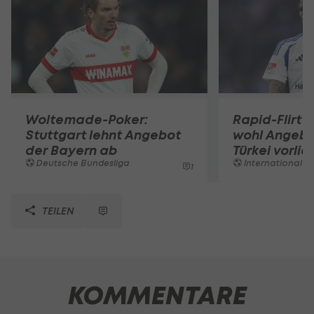
Woltemade-Poker:
Rapid-Flirt 
Stuttgart lehnt Angebot
wohl Angebo
der Bayern ab
Türkei vorli
Deutsche Bundesliga
International
1
TEILEN
KOMMENTARE