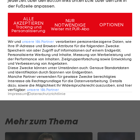
jederzeit über den Button links unten bzw. über den Link in
der Fußzeile anpassen.
ÖFB-Legionäre im Einsatz:
ALLE
NUR
AKZEPTIEREN
OPTIONEN
NOTWENDIGE
Michael Gregoritsch
(Augsburg): bis zur 72. Minute
Tracking und
Weiter mit PUR-Abo
Personalisierung
Christian Gebauer
(Bielefeld): ab der 70. Minute
Wir und
unsere
186
Partner
verarbeiten personenbezogene Daten, wie
Ihre IP-Adresse und Browser-Attribute für die folgenden Zwecke
:
Speichern von oder Zugriff auf Informationen auf einem Endgerät;
Manuel Prietl
(Bielefeld): nicht im Kader
Personalisierte Werbung und Inhalte, Messung von Werbeleistung und
der Performance von Inhalten, Zielgruppenforschung sowie Entwicklung
und Verbesserung von Angeboten
.
Diese Zwecke können unter Umständen auch
:
Genaue Standortdaten
Der legendäre Durchmarsch des FC
Am Stammtisch bei
und Identifikation durch Scannen von Endgeräten
.
Manche Partner verwenden für gewisse Zwecke berechtigtes
Wacker Tirol I #Zwarakonferenz History
Christopher Knett
Interesse als Rechtsgrundlage für die Datenverarbeitung. Details
dazu, sowie die Möglichkeit Ihr Widerspruchsrecht auszuüben, sind hier
Zwarakonferenz
Stammtisch
verfügbar
:
unsere
186
Partner
Impressum
|
Datenschutzrichtlinie
Mehr zum Thema