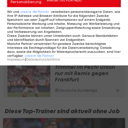
Weiter mit PUR-Abo
Wir drücken Frankfurt gerade
Personalisierung
mehr rein als sich die Leute im
Wir und
unsere
186
Partner
verarbeiten personenbezogene Daten, wie
Bahnhofsviertel, belohnt euch!
Ihre IP-Adresse und Browser-Attribute für die folgenden Zwecke
:
Speichern von oder Zugriff auf Informationen auf einem Endgerät;
— 1. FC Union Berlin (@fcunion)
October
Personalisierte Werbung und Inhalte, Messung von Werbeleistung und
der Performance von Inhalten, Zielgruppenforschung sowie Entwicklung
27, 2024
und Verbesserung von Angeboten
.
Diese Zwecke können unter Umständen auch
:
Genaue Standortdaten
und Identifikation durch Scannen von Endgeräten
.
Manche Partner verwenden für gewisse Zwecke berechtigtes
Interesse als Rechtsgrundlage für die Datenverarbeitung. Details
dazu, sowie die Möglichkeit Ihr Widerspruchsrecht auszuüben, sind hier
verfügbar
:
unsere
186
Partner
Impressum
|
Datenschutzrichtlinie
Trimmel im Pech! Union
nur mit Remis gegen
Frankfurt
Deutsche Bundesliga
Diese Top-Trainer sind aktuell ohne Job