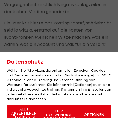
Vergangenheit reichlich Negativschlagzeilen in
deutschen Medien generierte.
Ein User kritisierte das Posting scharf, schrieb: "Ihr
seid ja witzig, erstmal auf die Kosten von
suchtkranken Menschen Witze machen. Was ein
Admin, was ein Account und was für ein Verein."
Ein weiterer X-Nutzer forderte eine
Datenschutz
Entschuldigung: "Löschen & ein dickes/fettes Sorry
hinterher wäre angebracht! Jeder macht mal
Wählen Sie [Alle Akzeptieren] um allen Zwecken, Cookies
und Diensten zuzustimmen oder [Nur Notwendige] im LAOLA1
Fehler. Nur dazu stehen muss man (...)."
PUR Modus, ohne Tracking uns Peronsalisierung von
Werbung fortzufahren. Sie können mit [Optionen] auch eine
individuelle Auswahl zu treffen. Sie können Ihre Einstellungen
Das umstrittene Posting:
jederzeit über den Button links unten bzw. über den Link in
der Fußzeile anpassen.
ALLE
NUR
AKZEPTIEREN
OPTIONEN
NOTWENDIGE
Tracking und