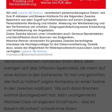
Tracking und
vergleichen, der von 2009 bis 2019 zehn Jahre lang
Weiter mit PUR-Abo
Personalisierung
bei den Bayern brilliert hatte. "Das ist ein großer
Wir und
unsere
186
Partner
verarbeiten personenbezogene Daten, wie
Vergleich, das ist noch ein langer Weg. Robben
Ihre IP-Adresse und Browser-Attribute für die folgenden Zwecke
:
Speichern von oder Zugriff auf Informationen auf einem Endgerät;
war einer der Besten der Welt auf seiner Position",
Personalisierte Werbung und Inhalte, Messung von Werbeleistung und
der Performance von Inhalten, Zielgruppenforschung sowie Entwicklung
sagte Kane. "Aber Michael genießt seinen Fußball,
und Verbesserung von Angeboten
.
Diese Zwecke können unter Umständen auch
:
Genaue Standortdaten
genießt seine Zeit in München. Er war heute
und Identifikation durch Scannen von Endgeräten
.
Manche Partner verwenden für gewisse Zwecke berechtigtes
fantastisch."
Interesse als Rechtsgrundlage für die Datenverarbeitung. Details
dazu, sowie die Möglichkeit Ihr Widerspruchsrecht auszuüben, sind hier
verfügbar
:
unsere
186
Partner
Das sahen auch Kompany und Eberl so. Die
Impressum
|
Datenschutzrichtlinie
Verantwortlichen richteten ihren Blick aber
weniger auf das Offensiv-Spektakel, als mehr auf
eine Aktion in der Defensive. "Er hat uns geholfen,
die Null zu halten", sagte Kompany zu einer Szene
in der zweiten Halbzeit. "Als sich dann Bremen
einmal durchgespielt hat, klärt wohlgemerkt
Michael Olise im eigenen Strafraum - das ist
Bayern München", schwärmte Eberl.