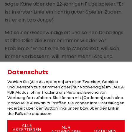
sagte Kane über den 22-jährigen Flügelspieler. "Er
ist in erster Linie ein richtig guter Spieler. Zudem
ist er ein top Junge."
Mit seiner Geschwindigkeit und seinen Dribblings
stellte Olise die Bremer immer wieder vor
Probleme. "Er hat eine tolle Mentalität, will sich
immer verbessern, will immer mehr Tore und
Assists. Das ist eine tolle Einstellung. Denn du
Datenschutz
musst hungrig sein, um dich zu entwickeln. Und
genau das ist er", lobte Kane den in London
Wählen Sie [Alle Akzeptieren] um allen Zwecken, Cookies
und Diensten zuzustimmen oder [Nur Notwendige] im LAOLA1
geborenen französischen Teamspieler.
PUR Modus, ohne Tracking uns Peronsalisierung von
Werbung fortzufahren. Sie können mit [Optionen] auch eine
individuelle Auswahl zu treffen. Sie können Ihre Einstellungen
Olise auf Robbens Spuren?
jederzeit über den Button links unten bzw. über den Link in
der Fußzeile anpassen.
Einige wollten Olise nach seiner Galavorstellung
ALLE
NUR
bereits mit dem Niederländer Arjen Robben
AKZEPTIEREN
OPTIONEN
NOTWENDIGE