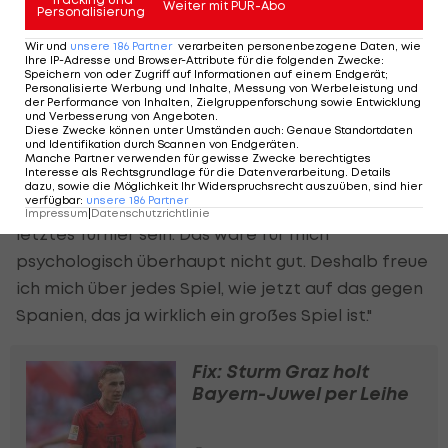
ein Heim-Turnier ist und jeder von uns totale Lust
Weiter mit PUR-Abo
Personalisierung
auf diese EM hat."
Wir und
unsere
186
Partner
verarbeiten personenbezogene Daten, wie
Ihre IP-Adresse und Browser-Attribute für die folgenden Zwecke
:
Mit einem Ende in der Nationalmannschaft
Speichern von oder Zugriff auf Informationen auf einem Endgerät;
Personalisierte Werbung und Inhalte, Messung von Werbeleistung und
beschäftige sich Neuer zurzeit noch nicht. "Ganz
der Performance von Inhalten, Zielgruppenforschung sowie Entwicklung
und Verbesserung von Angeboten
.
ehrlich: Irgendwie denke ich gar nicht ans
Diese Zwecke können unter Umständen auch
:
Genaue Standortdaten
und Identifikation durch Scannen von Endgeräten
.
Aufhören. Ich glaube, es würde mich hemmen und
Manche Partner verwenden für gewisse Zwecke berechtigtes
Interesse als Rechtsgrundlage für die Datenverarbeitung. Details
unter Druck setzen, wenn ich mir ständig ins
dazu, sowie die Möglichkeit Ihr Widerspruchsrecht auszuüben, sind hier
verfügbar
:
unsere
186
Partner
Gedächtnis rufen würde: Oh, das könnte jetzt dein
Impressum
|
Datenschutzrichtlinie
letztes Turnier sein. Das wäre für mich
psychologisch überhaupt nicht gut. Deshalb freue
ich mich über jedes Spiel, wie jetzt auf das gegen
Spanien, das ja wirklich ein großes Spiel ist."
Fix: Sturm Graz holt
Bayern-Juwel per Leihe