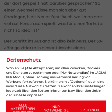
der dort gespielt hat, darüber gesprochen." So
einen Wechsel müsse man sich aber gut
überlegen, hielt Neuer fest. "Auch, weil man dort
viel auf Kunstrasen spielt, was für einen Torhüter
nicht so ideal ist."
Der Schritt ins Ausland ist also kein Muss. Der 38-
Jährige zitierte in dieser Hinsicht einen
ehemaligen DFB-Nationalspieler. "Oliver Bierhoff
Datenschutz
hat mir immer gesagt: Du kannst auch nach deiner
Karriere ein paar Jahre im Ausland leben."
Wählen Sie [Alle Akzeptieren] um allen Zwecken, Cookies
und Diensten zuzustimmen oder [Nur Notwendige] im LAOLA1
PUR Modus, ohne Tracking uns Peronsalisierung von
Im Moment liege der volle Fokus jedenfalls auf
Werbung fortzufahren. Sie können mit [Optionen] auch eine
der Europameisterschaft. "Ich genieße das Turnier
individuelle Auswahl zu treffen. Sie können Ihre Einstellungen
jederzeit über den Button links unten bzw. über den Link in
sowieso sehr intensiv, weil ich glücklich bin, dass
der Fußzeile anpassen.
ich es nach meiner Verletzung wieder
ALLE
zurückgeschafft habe. Dann genieße ich es, weil es
NUR
AKZEPTIEREN
OPTIONEN
NOTWENDIGE
Tracking und