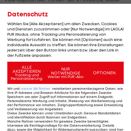
gelangen ihm zwei Torvorlagen.
Datenschutz
Der Leipzig-Neuzugang stand 2024 bereits einmal
Wählen Sie [Alle Akzeptieren] um allen Zwecken, Cookies
im Kader der deutschen A-Nationalmannschaft,
und Diensten zuzustimmen oder [Nur Notwendige] im LAOLA1
PUR Modus, ohne Tracking uns Peronsalisierung von
blieb aber ohne Einsatz.
Werbung fortzufahren. Sie können mit [Optionen] auch eine
individuelle Auswahl zu treffen. Sie können Ihre Einstellungen
jederzeit über den Button links unten bzw. über den Link in
der Fußzeile anpassen.
ALLE
NUR
AKZEPTIEREN
OPTIONEN
NOTWENDIGE
Tracking und
Weiter mit PUR-Abo
Personalisierung
Wir und
unsere
186
Partner
verarbeiten personenbezogene Daten, wie
Ihre IP-Adresse und Browser-Attribute für die folgenden Zwecke
:
Speichern von oder Zugriff auf Informationen auf einem Endgerät;
Personalisierte Werbung und Inhalte, Messung von Werbeleistung und
der Performance von Inhalten, Zielgruppenforschung sowie Entwicklung
und Verbesserung von Angeboten
.
Diese Zwecke können unter Umständen auch
:
Genaue Standortdaten
und Identifikation durch Scannen von Endgeräten
.
Manche Partner verwenden für gewisse Zwecke berechtigtes
Interesse als Rechtsgrundlage für die Datenverarbeitung. Details
View this post on Instagram
dazu, sowie die Möglichkeit Ihr Widerspruchsrecht auszuüben, sind hier