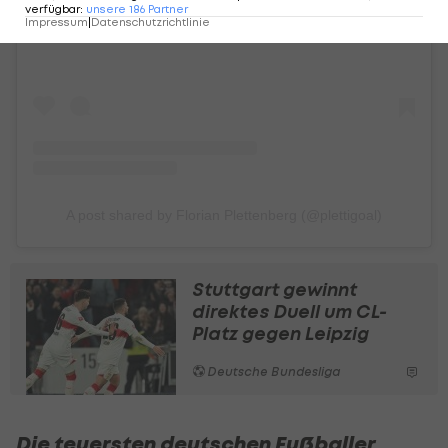
verfügbar
:
unsere
186
Partner
Impressum
|
Datenschutzrichtlinie
A post shared by Florian Plettenberg (@plettigoal)
Stuttgart gewinnt
direktes Duell um CL-
Platz gegen Leipzig
Deutsche Bundesliga
Die teuersten deutschen Fußballer