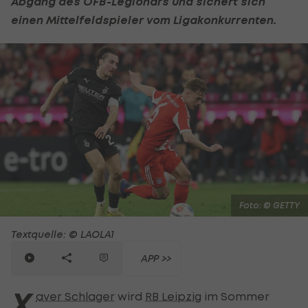
Abgang des ÖFB-Legionärs und sichert sich
einen Mittelfeldspieler vom Ligakonkurrenten.
Foto: © GETTY
Textquelle: © LAOLA1
APP >>
X
aver Schlager
wird
RB Leipzig
im Sommer