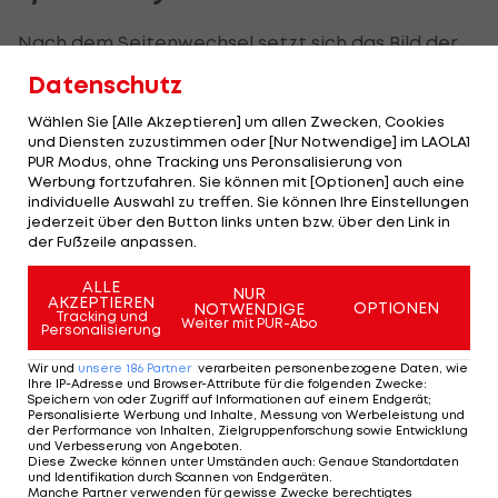
Nach dem Seitenwechsel setzt sich das Bild der
ersten Hälfte weitgehend fort. Freiburg hält den
Datenschutz
Druck hoch und erarbeitet sich zahlreiche
Wählen Sie [Alle Akzeptieren] um allen Zwecken, Cookies
Eckbälle, kann diese jedoch nicht in zwingende
und Diensten zuzustimmen oder [Nur Notwendige] im LAOLA1
Torchancen ummünzen.
PUR Modus, ohne Tracking uns Peronsalisierung von
Werbung fortzufahren. Sie können mit [Optionen] auch eine
individuelle Auswahl zu treffen. Sie können Ihre Einstellungen
In der Schlussphase nimmt die Dominanz der
jederzeit über den Button links unten bzw. über den Link in
Gastgeber noch einmal zu, doch Abschlüsse von
der Fußzeile anpassen.
Jan-Niklas Beste und Philipp Treu verfehlen ihr Ziel.
ALLE
NUR
AKZEPTIEREN
OPTIONEN
NOTWENDIGE
Bei den Berlinern verlässt der solide aufspielende
Tracking und
Weiter mit PUR-Abo
Personalisierung
Österreicher Trimmel kurz vor Schluss (80.) das
Wir und
unsere
186
Partner
verarbeiten personenbezogene Daten, wie
Feld und macht für Josip Juranovic Platz.
Ihre IP-Adresse und Browser-Attribute für die folgenden Zwecke
:
Speichern von oder Zugriff auf Informationen auf einem Endgerät;
Personalisierte Werbung und Inhalte, Messung von Werbeleistung und
Als sich im Europa-Park-Stadion bereits alle auf
der Performance von Inhalten, Zielgruppenforschung sowie Entwicklung
und Verbesserung von Angeboten
.
ein Unentschieden einstellen, schlagen die Gäste
Diese Zwecke können unter Umständen auch
:
Genaue Standortdaten
und Identifikation durch Scannen von Endgeräten
.
eiskalt zu: Nach einem schnellen Angriff bedient
Manche Partner verwenden für gewisse Zwecke berechtigtes