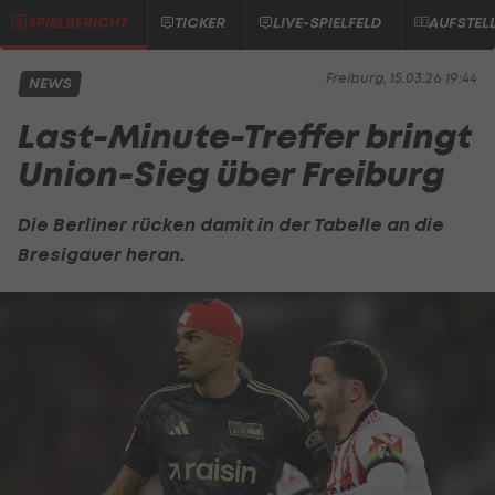
SPIELBERICHT
TICKER
LIVE-SPIELFELD
AUFSTEL
Freiburg, 15.03.26 19:44
NEWS
Last-Minute-Treffer bringt
Union-Sieg über Freiburg
Die Berliner rücken damit in der Tabelle an die
Bresigauer heran.