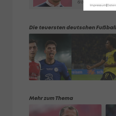
Deutsche Bundesliga
Impressum
|
Datens
Die teuersten deutschen Fußball
Mehr zum Thema