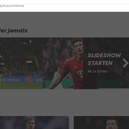
chutzrichtlinie
er jemals
SLIDESHOW
STARTEN
26 Bilder