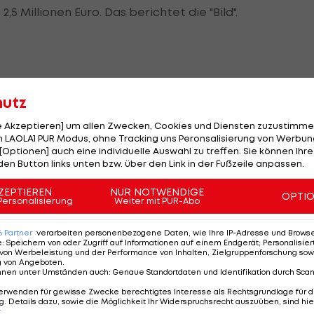
5 Millionen Euro. Das berichtet die "Bild".
hutz
hen in Leipzig bleiben und sich fit halten. Denn laut d
r Frau Paula Ende Februar Nachwuchs.
le Akzeptieren] um allen Zwecken, Cookies und Diensten zuzustimme
 LAOLA1 PUR Modus, ohne Tracking uns Peronsalisierung von Werbung
n die USA übersiedelt. Die MLS-Saison bgeginnt ohnehi
[Optionen] auch eine individuelle Auswahl zu treffen. Sie können Ihre
den Button links unten bzw. über den Link in der Fußzeile anpassen.
egen Kansas City.
ZEPTIEREN
NUR NOTWENDIGE
OPTI
e, machte er in 216 Pflichtspielen 113 Treffer. In diese
Personalisierung
Weiter mit PUR-Abo
ber komplett außen vor.
6
Partner
verarbeiten personenbezogene Daten, wie Ihre IP-Adresse und Browser-
e
:
Speichern von oder Zugriff auf Informationen auf einem Endgerät; Personalisi
von Werbeleistung und der Performance von Inhalten, Zielgruppenforschung sow
zig
g von Angeboten
.
nnen unter Umständen auch
:
Genaue Standortdaten und Identifikation durch Sca
us
erwenden für gewisse Zwecke berechtigtes Interesse als Rechtsgrundlage für d
. Details dazu, sowie die Möglichkeit Ihr Widerspruchsrecht auszuüben, sind hie
r