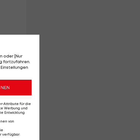
er
n oder [Nur
 fortzufahren.
n
 Einstellungen
ONEN
r
Attribute für die
erte Werbung und
ie Entwicklung
nnen von
ie
r verfügbar
: