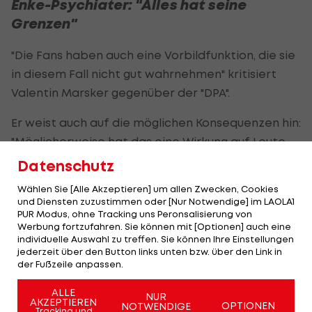
Enke-Psychiater: "Alles hat seine
Grenzen"
"Die Fans haben auch eine Vorbildfunktion, die sie
in diesem Fall nicht gut wahrnehmen" kritisiert
Valentin Marsker gegenüber der "DPA".
Er weist auch auf die möglichen Konsequenzen hin:
"Möglicherweise hat das eine Wirkung auf Leute,
die sich dann vielleicht nicht trauen, zu ihren
Datenschutz
Problemen zu stehen. Nicht etwa in der
Wählen Sie [Alle Akzeptieren] um allen Zwecken, Cookies
Öffentlichkeit, sondern in erster Linie sich selbst
und Diensten zuzustimmen oder [Nur Notwendige] im LAOLA1
PUR Modus, ohne Tracking uns Peronsalisierung von
gegenüber."
Werbung fortzufahren. Sie können mit [Optionen] auch eine
individuelle Auswahl zu treffen. Sie können Ihre Einstellungen
Die Fans hätten eine "riesige Verantwortung, die
jederzeit über den Button links unten bzw. über den Link in
sie sich meist gar nicht bewusst machen", rügt er.
der Fußzeile anpassen.
ALLE
Eberl wird wohl mit erneuten groben
NUR
AKZEPTIEREN
OPTIONEN
NOTWENDIGE
Tracking und