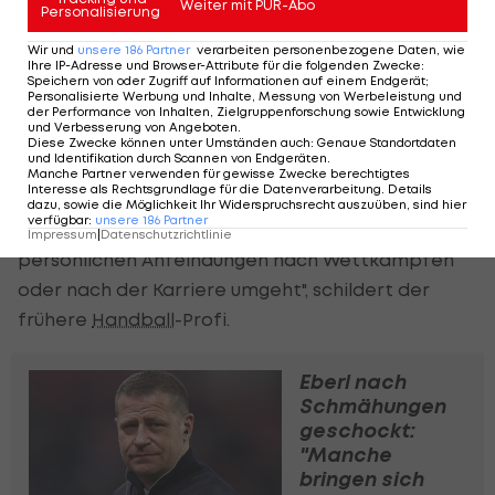
Anfeindungen der Gladbacher Fans rechnen
Weiter mit PUR-Abo
Personalisierung
müssen, Markser sieht den 49-Jährigen aber
Wir und
unsere
186
Partner
verarbeiten personenbezogene Daten, wie
einigermaßen gut gerüstet dafür. "Sportler sind
Ihre IP-Adresse und Browser-Attribute für die folgenden Zwecke
:
Speichern von oder Zugriff auf Informationen auf einem Endgerät;
professionelle Kämpfer. Sie trainieren sich in ihrer
Personalisierte Werbung und Inhalte, Messung von Werbeleistung und
der Performance von Inhalten, Zielgruppenforschung sowie Entwicklung
Laufbahn an, damit umzugehen", hält er fest.
und Verbesserung von Angeboten
.
Diese Zwecke können unter Umständen auch
:
Genaue Standortdaten
Jedoch habe "alles seine Grenzen", so der
und Identifikation durch Scannen von Endgeräten
.
Manche Partner verwenden für gewisse Zwecke berechtigtes
Mediziner.
Interesse als Rechtsgrundlage für die Datenverarbeitung. Details
dazu, sowie die Möglichkeit Ihr Widerspruchsrecht auszuüben, sind hier
verfügbar
:
unsere
186
Partner
"Was Spieler nicht lernen, ist, wie man mit
Impressum
|
Datenschutzrichtlinie
persönlichen Anfeindungen nach Wettkämpfen
oder nach der Karriere umgeht", schildert der
frühere
Handball
-Profi.
Eberl nach
Schmähungen
geschockt:
"Manche
bringen sich