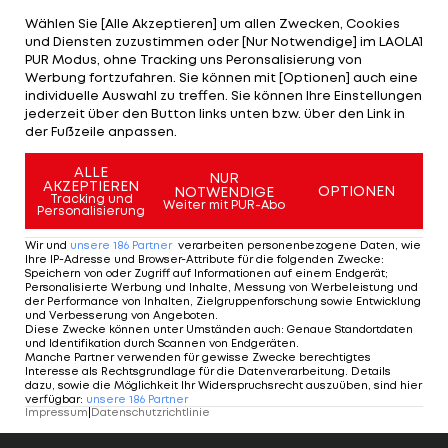
Wählen Sie [Alle Akzeptieren] um allen Zwecken, Cookies
Die Eintracht benötigte nach dem Abgang von
und Diensten zuzustimmen oder [Nur Notwendige] im LAOLA1
Bas Dost in der Winterpause zum FC Brügge einen
PUR Modus, ohne Tracking uns Peronsalisierung von
Werbung fortzufahren. Sie können mit [Optionen] auch eine
Angreifer, da dem Vorarlberger Hütter aktuell nur
individuelle Auswahl zu treffen. Sie können Ihre Einstellungen
der Portugiese Andre Silva als Stürmer zur
jederzeit über den Button links unten bzw. über den Link in
der Fußzeile anpassen.
Verfügung steht.
ALLE
NUR
AKZEPTIEREN
OPTIONEN
NOTWENDIGE
Tracking und
Weiter mit PUR-Abo
Personalisierung
Leihe bis zum Saisonende: Luka
Wir und
unsere
186
Partner
verarbeiten personenbezogene Daten, wie
Jovic kehrt nach Frankfurt
Ihre IP-Adresse und Browser-Attribute für die folgenden Zwecke
:
zurück! Alle Details zu dem Deal
Speichern von oder Zugriff auf Informationen auf einem Endgerät;
Personalisierte Werbung und Inhalte, Messung von Werbeleistung und
#JovicIsBack
#SGE
der Performance von Inhalten, Zielgruppenforschung sowie Entwicklung
und Verbesserung von Angeboten
.
— Eintracht Frankfurt (@Eintracht)
Diese Zwecke können unter Umständen auch
:
Genaue Standortdaten
und Identifikation durch Scannen von Endgeräten
.
January 14, 2021
Manche Partner verwenden für gewisse Zwecke berechtigtes
Interesse als Rechtsgrundlage für die Datenverarbeitung. Details
dazu, sowie die Möglichkeit Ihr Widerspruchsrecht auszuüben, sind hier
verfügbar
:
unsere
186
Partner
Impressum
|
Datenschutzrichtlinie