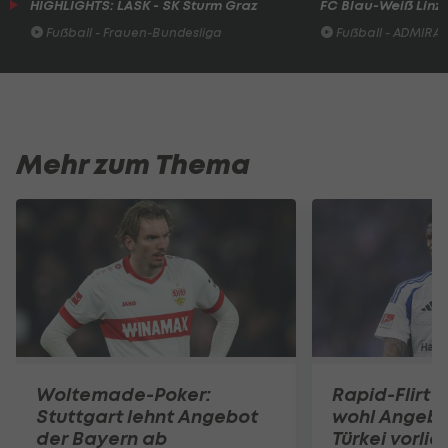
HIGHLIGHTS: LASK - SK Sturm Graz
FC Blau-Weiß Linz 
Fußball - Frauen-Bundesliga
Fußball - ADMIRAL 
Mehr zum Thema
Woltemade-Poker:
Rapid-Flirt 
Stuttgart lehnt Angebot
wohl Angebo
der Bayern ab
Türkei vorli