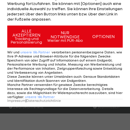
Werbung fortzufahren. Sie können mit [Optionen] auch eine
Widerstand seiner Vorgesetzten geerntet.
individuelle Auswahl zu treffen. Sie können Ihre Einstellungen
jederzeit über den Button links unten bzw. über den Link in
Nachdem Konkurrent FC Bayern München in
der Fußzeile anpassen.
Nürnberg nicht über ein 1:1 hinausgekommen ist,
ALLE
beträgt der Rückstand von Dortmund auf den
NUR
AKZEPTIEREN
OPTIONEN
NOTWENDIGE
Tracking und
Rivalen nur zwei Punkte. Dies hat auch die BVB-
Weiter mit PUR-Abo
Personalisierung
Hoffnungen neu belebt.
Wir und
unsere
186
Partner
verarbeiten personenbezogene Daten, wie
Ihre IP-Adresse und Browser-Attribute für die folgenden Zwecke
:
"Wir sind von tiefer Depression in ein Hurra-wir-
Speichern von oder Zugriff auf Informationen auf einem Endgerät;
Personalisierte Werbung und Inhalte, Messung von Werbeleistung und
leben-noch gewechselt", bestätigt Zorc, "wir sind
der Performance von Inhalten, Zielgruppenforschung sowie Entwicklung
und Verbesserung von Angeboten
.
noch da. Es ist noch nicht vorbei."
Diese Zwecke können unter Umständen auch
:
Genaue Standortdaten
und Identifikation durch Scannen von Endgeräten
.
Manche Partner verwenden für gewisse Zwecke berechtigtes
Interesse als Rechtsgrundlage für die Datenverarbeitung. Details
dazu, sowie die Möglichkeit Ihr Widerspruchsrecht auszuüben, sind hier
Der legendäre Durchmarsch des FC
Am Stammtisch bei
verfügbar
:
unsere
186
Partner
Wacker Tirol I #Zwarakonferenz History
Christopher Knett
Impressum
|
Datenschutzrichtlinie
Zwarakonferenz
Stammtisch