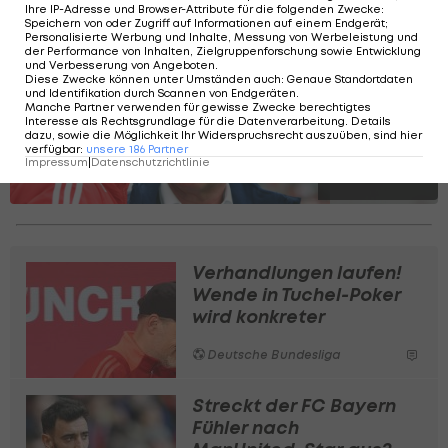
Ihre IP-Adresse und Browser-Attribute für die folgenden Zwecke
:
Speichern von oder Zugriff auf Informationen auf einem Endgerät;
Personalisierte Werbung und Inhalte, Messung von Werbeleistung und
der Performance von Inhalten, Zielgruppenforschung sowie Entwicklung
und Verbesserung von Angeboten
.
SLIDESHOW
Diese Zwecke können unter Umständen auch
:
Genaue Standortdaten
und Identifikation durch Scannen von Endgeräten
.
STARTEN
Manche Partner verwenden für gewisse Zwecke berechtigtes
Interesse als Rechtsgrundlage für die Datenverarbeitung. Details
dazu, sowie die Möglichkeit Ihr Widerspruchsrecht auszuüben, sind hier
verfügbar
:
unsere
186
Partner
Impressum
|
Datenschutzrichtlinie
Verhandlungen laufen!
Wende in Tuchel-Poker
wird konkreter
Deutsche Bundesliga
Streckt der FC Bayern
Fühler nach