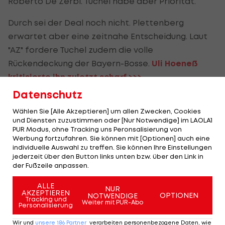
Roberto De Zerbi. Tuchel habe aber Priorität.
Durch sei der Deal noch nicht. Plettenberg
erwartet aber eine zeitnahe Entscheidung. Laut
"AZ" fordere Tuchel zudem die volle
Rückendeckung der Bayern-Bosse.
Uli Hoeneß
kritisierte ihn zuletzt scharf >>>
Datenschutz
Laut dem "kicker" habe mittlerweile aber selbst
der Ehrenpräsident nichts mehr gegen einen
Wählen Sie [Alle Akzeptieren] um allen Zwecken, Cookies
und Diensten zuzustimmen oder [Nur Notwendige] im LAOLA1
Verbleib. Würden Freund und Eberl sich dazu
PUR Modus, ohne Tracking uns Peronsalisierung von
entscheiden, würde er dem Vernehmen nach kein
Werbung fortzufahren. Sie können mit [Optionen] auch eine
individuelle Auswahl zu treffen. Sie können Ihre Einstellungen
Veto einlegen. Für Tuchel spricht, dass sich
jederzeit über den Button links unten bzw. über den Link in
angeblich einige Spieler für ihn stark gemacht
der Fußzeile anpassen.
hätten (
hier nachlesen >>>
).
ALLE
NUR
AKZEPTIEREN
OPTIONEN
NOTWENDIGE
Tracking und
Weiter mit PUR-Abo
Personalisierung
Vize-Bayern! Als die Münchner letztmals
ohne Titel dastanden
Wir und
unsere
186
Partner
verarbeiten personenbezogene Daten, wie