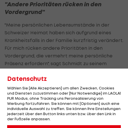
"Andere Prioritäten rücken in den
Vordergrund"
"Meine persönlichen Lebensumstände in der
Schweizer Heimat haben sich aufgrund eines
Krankheitsfalls in der Familie kurzfristig verändert.
Für mich rücken andere Prioritäten in den
Vordergrund, die vermehrt meine persönliche
Präsenz erfordern", sagt Schmidt zu seinem
Rückzug.
Datenschutz
"Martin Schmidt hat aufgrund privater familiärer
Wählen Sie [Alle Akzeptieren] um allen Zwecken, Cookies
Umstände die Bitte geäußert, die operative
und Diensten zuzustimmen oder [Nur Notwendige] im LAOLA1
Verantwortung und damit auch seine Funktion als
PUR Modus, ohne Tracking uns Peronsalisierung von
Werbung fortzufahren. Sie können mit [Optionen] auch eine
Sportdirektor abzugeben und den Verein künftig
individuelle Auswahl zu treffen. Sie können Ihre Einstellungen
mehr im Hintergrund zu unterstützen. Diesem
jederzeit über den Button links unten bzw. über den Link in
der Fußzeile anpassen.
Wunsch entsprechen wir mit großem Respekt für