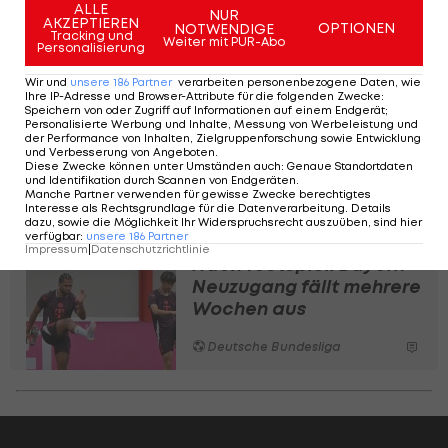
seine Entscheidung und Dankbarkeit für seine
ALLE
NUR
AKZEPTIEREN
OPTIONEN
NOTWENDIGE
Gesamtleistung für den Verein", sagt
Tracking und
Weiter mit PUR-Abo
Personalisierung
Sportvorstand Heidel.
Wir und
unsere
186
Partner
verarbeiten personenbezogene Daten, wie
Ihre IP-Adresse und Browser-Attribute für die folgenden Zwecke
:
Speichern von oder Zugriff auf Informationen auf einem Endgerät;
Nach 14 Jahren:
Personalisierte Werbung und Inhalte, Messung von Werbeleistung und
Deutscher Bundesligist
der Performance von Inhalten, Zielgruppenforschung sowie Entwicklung
und Verbesserung von Angeboten
.
entlässt Sportchef
Diese Zwecke können unter Umständen auch
:
Genaue Standortdaten
und Identifikation durch Scannen von Endgeräten
.
Manche Partner verwenden für gewisse Zwecke berechtigtes
Deutsche Bundesliga
Interesse als Rechtsgrundlage für die Datenverarbeitung. Details
dazu, sowie die Möglichkeit Ihr Widerspruchsrecht auszuüben, sind hier
verfügbar
:
unsere
186
Partner
Impressum
|
Datenschutzrichtlinie
Nach Testspiel: Bayern-
Neuzugang fällt mehrere
Wochen aus
Deutsche Bundesliga