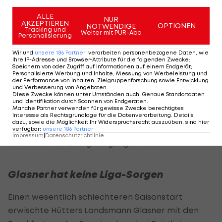
"Es war zum Schluss nicht schön", gestand Hütter.
Der 1:0-Auftakterfolg im Cup gegen Drittligist
ALLE
NUR
AKZEPTIEREN
OPTIONEN
NOTWENDIGE
Kaiserslautern am Montag war hart erkämpft,
Tracking und
Weiter mit PUR-Abo
Personalisierung
aber er gelang.
Wir und
unsere
186
Partner
verarbeiten personenbezogene Daten, wie
Ihre IP-Adresse und Browser-Attribute für die folgenden Zwecke
:
Abgesehen von den passenden Ergebnissen
Speichern von oder Zugriff auf Informationen auf einem Endgerät;
Personalisierte Werbung und Inhalte, Messung von Werbeleistung und
definierte Hütter freilich auch ein anderes Ziel:
der Performance von Inhalten, Zielgruppenforschung sowie Entwicklung
und Verbesserung von Angeboten
.
"Dass wir begeisternden und attraktiven Fußball
Diese Zwecke können unter Umständen auch
:
Genaue Standortdaten
und Identifikation durch Scannen von Endgeräten
.
spielen", betonte der 14-fache ÖFB-Teamspieler,
Manche Partner verwenden für gewisse Zwecke berechtigtes
der mit Hannes Wolf und
Stefan Lainer
zwei
Interesse als Rechtsgrundlage für die Datenverarbeitung. Details
dazu, sowie die Möglichkeit Ihr Widerspruchsrecht auszuüben, sind hier
Österreicher im Kader hat. Wie ihr Coach verfügen
verfügbar
:
unsere
186
Partner
Impressum
|
Datenschutzrichtlinie
beide über Salzburg-Vergangenheit.
Glasner hat keine Liga-Sorgen
Einen wesentlich schlechteren Saisonstart
erwischte Hütters Landsmann Glasner mit den