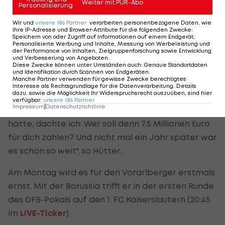
Weiter mit PUR-Abo
Personalisierung
Richtung
Borussia Dortmund
verließ. Da im Vertrag
des 51-Jährigen eine Ausstiegsklausel verankert
Wir und
unsere
186
Partner
verarbeiten personenbezogene Daten, wie
Ihre IP-Adresse und Browser-Attribute für die folgenden Zwecke
:
war, konnte sich Gladbach-Manager Max Eberl
Speichern von oder Zugriff auf Informationen auf einem Endgerät;
Personalisierte Werbung und Inhalte, Messung von Werbeleistung und
Verhandlungen mit der Eintracht ersparen.
der Performance von Inhalten, Zielgruppenforschung sowie Entwicklung
und Verbesserung von Angeboten
.
Diese Zwecke können unter Umständen auch
:
Genaue Standortdaten
"Ich habe es nie für möglich gehalten, dass
und Identifikation durch Scannen von Endgeräten
.
Manche Partner verwenden für gewisse Zwecke berechtigtes
jemand so viel Geld zahlt, um mich aus meinem
Interesse als Rechtsgrundlage für die Datenverarbeitung. Details
dazu, sowie die Möglichkeit Ihr Widerspruchsrecht auszuüben, sind hier
Vertrag herauszukaufen. Als ich bei meiner
verfügbar
:
unsere
186
Partner
Impressum
|
Datenschutzrichtlinie
Unterschrift diesen Passus im Vertrag vor Augen
hatte, dachte ich: Wer soll denn 7,5 Millionen Euro
für dich zahlen? Und nicht mal ein Jahr später war
es schon so weit", so Hütter.
Am Montag wird es für den Vorarlberger erstmals
ernst. Mit der Borussia trifft er in der ersten Runde
des DFB-Pokals auf den 1. FC Kaiserslautern (20:45
im
LIVE-Ticker
).