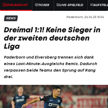
SPIELBERICHT
TICKER
LIVE-SPIELFELD
AUFSTEL
Paderborn, 26.04.25 15:04
NEWS
Dreimal 1:1! Keine Sieger in
der zweiten deutschen
Liga
Paderborn und Elversberg trennen sich dank
eines Last-Minute-Ausgleichs Remis. Dadurch
verpassen beide Teams den Sprung auf Rang
drei.