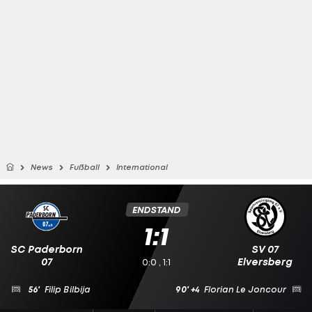
News
Fußball
International
ENDSTAND
1:1
SC Paderborn
SV 07
07
Elversberg
0:0 , 1:1
56'
Filip Bilbija
90' +4
Florian Le Joncour