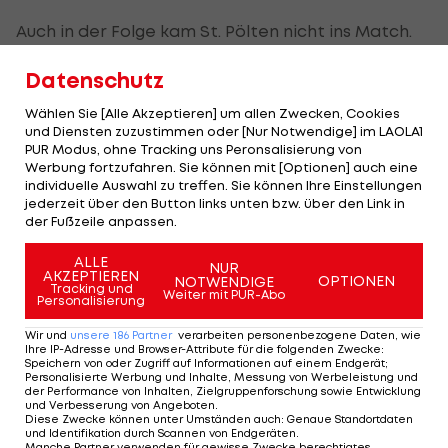
Auch in der Folge kam St. Pölten nicht ins Match.
Zu Beginn der zweiten Hälfte offenbarten die
Datenschutz
Gäste große Lücken in der Verteidigung. Ellen
Wangerheim scheiterte gleich zwei Mal aus
Wählen Sie [Alle Akzeptieren] um allen Zwecken, Cookies
und Diensten zuzustimmen oder [Nur Notwendige] im LAOLA1
bester Lage an Schlüter (46./49.).
PUR Modus, ohne Tracking uns Peronsalisierung von
Werbung fortzufahren. Sie können mit [Optionen] auch eine
Erst nach einer Stunde wurde das Spiel des
individuelle Auswahl zu treffen. Sie können Ihre Einstellungen
jederzeit über den Button links unten bzw. über den Link in
Bundesliga-Spitzenreiters druckvoller. So
der Fußzeile anpassen.
verpasste Melike Pekel aus kurzer Distanz nur
knapp den Ausgleich (64.), ein Schuss von Mateja
ALLE
NUR
AKZEPTIEREN
OPTIONEN
NOTWENDIGE
Zver wurde gerade noch von Hammarby-
Tracking und
Weiter mit PUR-Abo
Personalisierung
Kapitänin Alice Carlsson abgeblockt (73.).
Wir und
unsere
186
Partner
verarbeiten personenbezogene Daten, wie
Ihre IP-Adresse und Browser-Attribute für die folgenden Zwecke
:
Wenig später verhinderten Schlüter und die
Speichern von oder Zugriff auf Informationen auf einem Endgerät;
Personalisierte Werbung und Inhalte, Messung von Werbeleistung und
eingewechselte Tea Krznaric gemeinsam gegen
der Performance von Inhalten, Zielgruppenforschung sowie Entwicklung
und Verbesserung von Angeboten
.
Smilla Vallotto Schlimmeres, Krznaric kratzte
Diese Zwecke können unter Umständen auch
:
Genaue Standortdaten
und Identifikation durch Scannen von Endgeräten
.
dabei das Leder von der Torlinie (77.). Kurz vor
Manche Partner verwenden für gewisse Zwecke berechtigtes