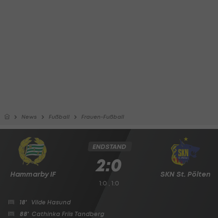
News
Fußball
Frauen-Fußball
ENDSTAND
2:0
Hammarby IF
SKN St. Pölten
1:0 , 1:0
18'
Vilde Hasund
88'
Cathinka Friis Tandberg