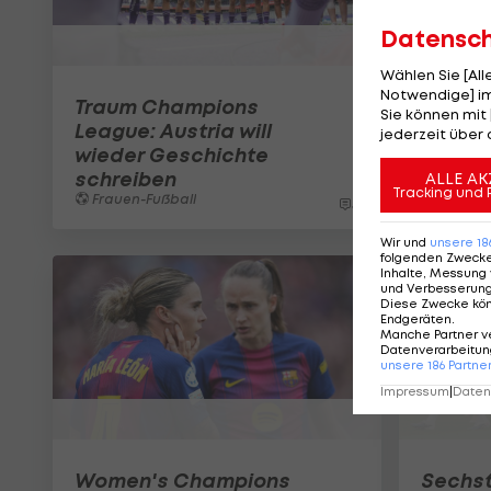
Datensc
Wählen Sie [Al
Notwendige] im
Traum Champions
Sie können mit 
League: Austria will
jederzeit über 
wieder Geschichte
schreiben
ALLE AK
Tracking und 
Frauen-Fußball
5
Wir und
unsere
18
folgenden Zweck
Inhalte, Messung 
und Verbesserun
Diese Zwecke kö
Endgeräten
.
Manche Partner v
Datenverarbeitung
unsere
186
Partne
Impressum
|
Datens
Women's Champions
Sechst