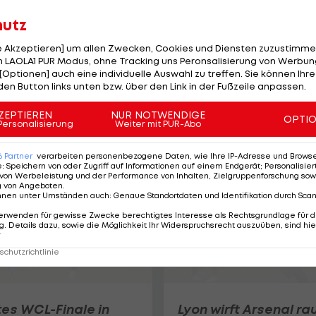
hutz
le Akzeptieren] um allen Zwecken, Cookies und Diensten zuzustimme
 LAOLA1 PUR Modus, ohne Tracking uns Peronsalisierung von Werbung
CL-Quali: Das ist der
[Optionen] auch eine individuelle Auswahl zu treffen. Sie können Ihre
Gegner der Austria-
den Button links unten bzw. über den Link in der Fußzeile anpassen.
Frauen
ZEPTIEREN
NUR NOTWENDIGE
OPTI
Personalisierung
Weiter mit PUR-Abo
Frauen-Fußball
6
Partner
verarbeiten personenbezogene Daten, wie Ihre IP-Adresse und Browser-
e
:
Speichern von oder Zugriff auf Informationen auf einem Endgerät; Personalisi
von Werbeleistung und der Performance von Inhalten, Zielgruppenforschung sow
g von Angeboten
.
nnen unter Umständen auch
:
Genaue Standortdaten und Identifikation durch Sca
erwenden für gewisse Zwecke berechtigtes Interesse als Rechtsgrundlage für d
. Details dazu, sowie die Möglichkeit Ihr Widerspruchsrecht auszuüben, sind hie
r
chutzrichtlinie
es WCL-Finale in
Lyon wirft Arsenal ra