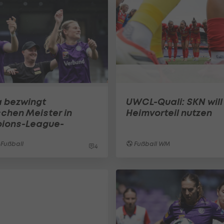
a bezwingt
UWCL-Quali: SKN will
schen Meister in
Heimvorteil nutzen
ions-League-
Fußball
Fußball WM
4