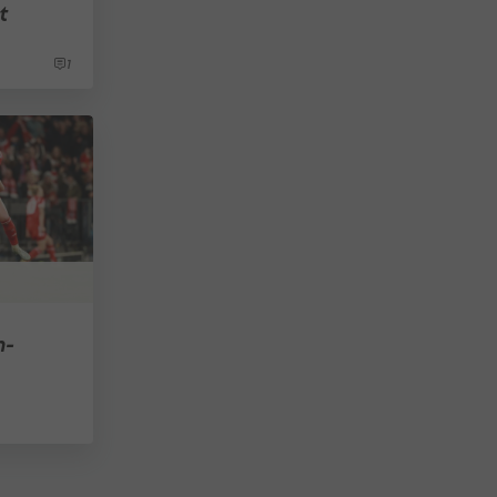
t
1
n-