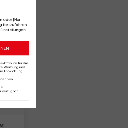
n oder [Nur
 fortzufahren.
 Einstellungen
ONEN
Attribute für die
erte Werbung und
ie Entwicklung
nnen von
ie
r verfügbar
:
us