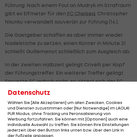
Führung: Nach einem Foul an Mudryk im Strafraum
gibt es Elfmeter für den
FC Chelsea
. Christopher
Nkunku verwandelt souverän zur Führung (14.).
Die Gastgeber schaffen es aber immer wieder
Nadelstiche zu setzen, einen Konter in Minute 31
schließt Guillemenot schließlich zum Ausgleich ab.
In der zweiten Halbzeit gelingt Crivelli per Kopf
der Führungstreffer. Ein weiterer Treffer gelingt
Servette FC jedoch nicht, so zittert sich der
FC
Chelsea
in die Ligaphase der Conference League.
Datenschutz
Wählen Sie [Alle Akzeptieren] um allen Zwecken, Cookies
ENDSTAND
und Diensten zuzustimmen oder [Nur Notwendige] im LAOLA1
2:1
PUR Modus, ohne Tracking uns Peronsalisierung von
Werbung fortzufahren. Sie können mit [Optionen] auch eine
Servette FC
Chelsea FC
individuelle Auswahl zu treffen. Sie können Ihre Einstellungen
1:1 , 1:0
jederzeit über den Button links unten bzw. über den Link in
der Fußzeile anpassen.