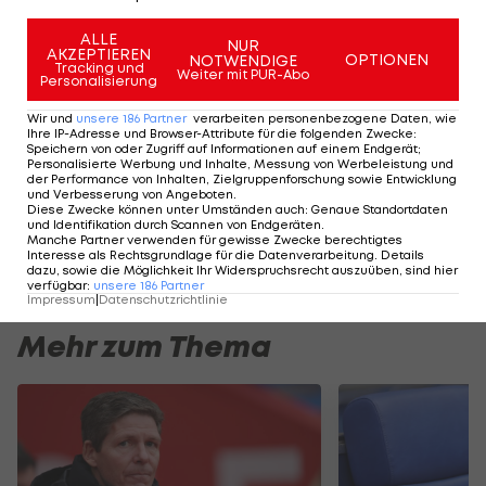
32'
Jérémy Guillemenot
14'
Christopher Nkunku
72'
Enzo Crivelli
ALLE
NUR
AKZEPTIEREN
OPTIONEN
NOTWENDIGE
Tracking und
Weiter mit PUR-Abo
Personalisierung
SPIELBERICHT
TICKER
LIVE-SPIELFELD
AUFSTEL
Wir und
unsere
186
Partner
verarbeiten personenbezogene Daten, wie
Ihre IP-Adresse und Browser-Attribute für die folgenden Zwecke
:
Speichern von oder Zugriff auf Informationen auf einem Endgerät;
Torspektakel sichert
Personalisierte Werbung und Inhalte, Messung von Werbeleistung und
der Performance von Inhalten, Zielgruppenforschung sowie Entwicklung
ÖFB-Legionären
und Verbesserung von Angeboten
.
Conference-League-
Diese Zwecke können unter Umständen auch
:
Genaue Standortdaten
und Identifikation durch Scannen von Endgeräten
.
Platz
Manche Partner verwenden für gewisse Zwecke berechtigtes
Interesse als Rechtsgrundlage für die Datenverarbeitung. Details
Conference League
dazu, sowie die Möglichkeit Ihr Widerspruchsrecht auszuüben, sind hier
verfügbar
:
unsere
186
Partner
Impressum
|
Datenschutzrichtlinie
Mehr zum Thema