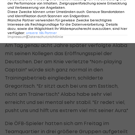
der Performance von Inhalten, Zielgruppenforschung sowie Entwicklung
Bordeaux nach 31 Sekunden die Stange getroffen
und Verbesserung von Angeboten
.
Diese Zwecke können unter Umständen auch
:
Genaue Standortdaten
hatte. "Da wird bis heute davon geredet, was
und Identifikation durch Scannen von Endgeräten
.
Manche Partner verwenden für gewisse Zwecke berechtigtes
gewesen wäre, wenn Davids Schuss reingegangen
Interesse als Rechtsgrundlage für die Datenverarbeitung. Details
dazu, sowie die Möglichkeit Ihr Widerspruchsrecht auszuüben, sind hier
wäre."
verfügbar
:
unsere
186
Partner
Impressum
|
Datenschutzrichtlinie
Am Tag genau acht Jahre später verfolgte Alaba
mit seinen Kollegen das Eröffnungsspiel der
Deutschen. Der am Knie verletzte "Non-playing
Captain" würde sich ganz normal in den
Trainingsbetrieb eingliedern, schilderte
Gregoritsch. "Er sitzt auch bei uns am Esstisch,
nicht am Trainertisch." Alaba habe sehr viel
erreicht und sei mental sehr stabil. "Er redet viel,
pusht uns und hilft uns extrem viel mit seiner Aura."
Die ÖFB-Spieler hatten sich am Freitag im
Teamquartier in drei größere Gruppen aufgeteilt