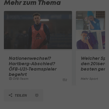
Mehr zum Thema
Nationenwechsel?
Welcher Spo
Hartberg-Abschied?
den 2016er-
ÖFB-U21-Teamspieler
besten gero
begehrt
ÖFB-Team
Mehr Sport
2
TEILEN