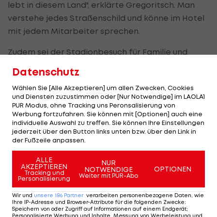
lebt in diesem Land", erklärte Gregoritsch. Man
verstehe jedes Straßenschild und könne im Hotel
mit jedem Mitarbeiter sprechen.
Zudem sei der Stadionbesuch für Familie und
Freunde einfacher als in anderen Ländern. "Man
Datenschutz
muss nicht unbedingt in den Flieger", sagte der
Wählen Sie [Alle Akzeptieren] um allen Zwecken, Cookies
Freiburg-Stürmer. "Man kann auch mit dem Zug
und Diensten zuzustimmen oder [Nur Notwendige] im LAOLA1
oder mit dem Auto anreisen."
PUR Modus, ohne Tracking uns Peronsalisierung von
Werbung fortzufahren. Sie können mit [Optionen] auch eine
individuelle Auswahl zu treffen. Sie können Ihre Einstellungen
Die Stadien in Düsseldorf und in Berlin, wo die
jederzeit über den Button links unten bzw. über den Link in
Duelle mit Polen (21. Juni) und den Niederlanden
der Fußzeile anpassen.
(25. Juni) warten, sind dem ÖFB-Offensivduo
ALLE
NUR
bekannt. "Es ist wichtig, ordentlich ins Turnier zu
AKZEPTIEREN
OPTIONEN
NOTWENDIGE
Tracking und
Weiter mit PUR-Abo
starten, weil dann ist es für die nächsten zwei
Personalisierung
Spiele deutlich einfacher", meinte Gregoritsch und
Wir und
unsere
186
Partner
verarbeiten personenbezogene Daten, wie
erinnerte an Österreichs erstes Spiel bei der EM
Ihre IP-Adresse und Browser-Attribute für die folgenden Zwecke
:
Speichern von oder Zugriff auf Informationen auf einem Endgerät;
2016 gegen Ungarn (0:2), als
David Alaba
in
Personalisierte Werbung und Inhalte, Messung von Werbeleistung und