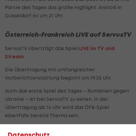
Partie des Tages das große Highlight. Anstoß in
Düsseldorf ist um 21 Uhr.
Österreich-Frankreich LIVE auf ServusTV
ServusTV überträgt das Spiel
LIVE im TV und
Stream
.
Die Übertragung mit umfangreicher
Vorberichterstattung beginnt um 19:35 Uhr.
Auch das erste Spiel des Tages – Rumänien gegen
Ukraine – ist bei ServusTV zu sehen. In der
Übertragung ab 14 Uhr wird das ÖFB-Spiel
ebenfalls bereits Thema sein.
Aufstellungen, Matchbericht, Statistiken im
LIVE-
Datenschutz