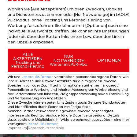
Ticker>>>
Wählen Sie [Alle Akzeptieren] um allen Zwecken, Cookies
und Diensten zuzustimmen oder [Nur Notwendige] im LAOLA1
Die TV-Spiele am Montag 17.6.:
PUR Modus, ohne Tracking uns Peronsalisierung von
Werbung fortzufahren. Sie können mit [Optionen] auch eine
individuelle Auswahl zu treffen. Sie können Ihre Einstellungen
15:00 Uhr: Rumänien vs. Ukraine - ServusTV ab 14:00
jederzeit über den Button links unten bzw. über den Link in
Uhr
der Fußzeile anpassen.
ALLE
18:00 Uhr: Belgien vs. Slowakei - ORF1 ab 17:00 Uhr
NUR
AKZEPTIEREN
OPTIONEN
NOTWENDIGE
Tracking und
Weiter mit PUR-Abo
Personalisierung
21:00 Uhr: Österreich vs. Frankreich - ServusTV ab
19:35 Uhr
Wir und
unsere
186
Partner
verarbeiten personenbezogene Daten, wie
Ihre IP-Adresse und Browser-Attribute für die folgenden Zwecke
:
Speichern von oder Zugriff auf Informationen auf einem Endgerät;
Personalisierte Werbung und Inhalte, Messung von Werbeleistung und
Die genialsten Fan-Bilder der EURO 2024
der Performance von Inhalten, Zielgruppenforschung sowie Entwicklung
und Verbesserung von Angeboten
.
Diese Zwecke können unter Umständen auch
:
Genaue Standortdaten
und Identifikation durch Scannen von Endgeräten
.
Manche Partner verwenden für gewisse Zwecke berechtigtes
Interesse als Rechtsgrundlage für die Datenverarbeitung. Details
SLIDESHOW
dazu, sowie die Möglichkeit Ihr Widerspruchsrecht auszuüben, sind hier
verfügbar
:
unsere
186
Partner
STARTEN
Impressum
|
Datenschutzrichtlinie