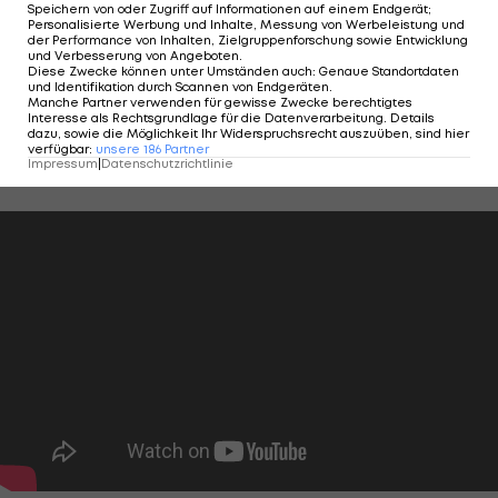
Speichern von oder Zugriff auf Informationen auf einem Endgerät;
der EURO 2024 verabschieden.
Personalisierte Werbung und Inhalte, Messung von Werbeleistung und
der Performance von Inhalten, Zielgruppenforschung sowie Entwicklung
und Verbesserung von Angeboten
.
Gruppe C - Alle Termine und Ergebnisse <<<
Diese Zwecke können unter Umständen auch
:
Genaue Standortdaten
und Identifikation durch Scannen von Endgeräten
.
Manche Partner verwenden für gewisse Zwecke berechtigtes
Wer steigt auf? Simuliere die EM-Gruppenphase
Interesse als Rechtsgrundlage für die Datenverarbeitung. Details
dazu, sowie die Möglichkeit Ihr Widerspruchsrecht auszuüben, sind hier
mit dem
EURO-Tabellenrechner>>>
verfügbar
:
unsere
186
Partner
Impressum
|
Datenschutzrichtlinie