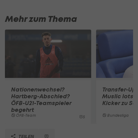
Mehr zum Thema
Nationenwechsel?
Transfer-Up
Hartberg-Abschied?
Muslic lotst
ÖFB-U21-Teamspieler
Kicker zu Sc
begehrt
ÖFB-Team
Bundesliga
5
TEILEN