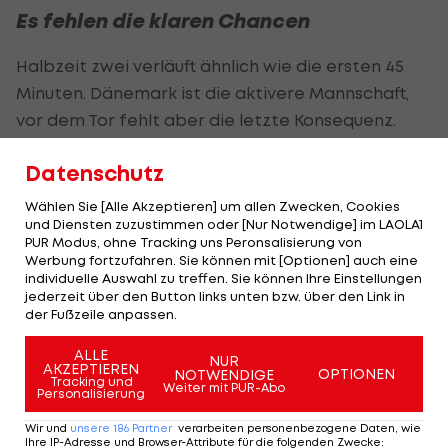
Es fehlen die klaren Chancen
Halbzeit zwei verläuft ähnlich wie die ersten 45
Minuten. Dänemark ist die aktivere Mannschaft,
vor dem Tor fehlt aber die letzte Konsequenz.
Weil aber auch Serbien trotz der Hereinnahme
Datenschutz
von Jovic, Tadic und Vlahovic vorne wenig Gefahr
Wählen Sie [Alle Akzeptieren] um allen Zwecken, Cookies
erzeugen kann, endet die Partie torlos.
und Diensten zuzustimmen oder [Nur Notwendige] im LAOLA1
PUR Modus, ohne Tracking uns Peronsalisierung von
Durch das Remis liegt Dänemark in Gruppe C,
Werbung fortzufahren. Sie können mit [Optionen] auch eine
individuelle Auswahl zu treffen. Sie können Ihre Einstellungen
aufgrund der besseren Fairplay-Wertung, vor den
jederzeit über den Button links unten bzw. über den Link in
punkt- und torgleichen Slowenen auf Endrang
der Fußzeile anpassen.
zwei und darf sich über den Aufstieg ins
ALLE
NUR
Achtelfinale, in dem Gastgeber Deutschland
AKZEPTIEREN
OPTIONEN
NOTWENDIGE
Tracking und
Weiter mit PUR-Abo
wartet, freuen.
Personalisierung
Wir und
unsere
186
Partner
verarbeiten personenbezogene Daten, wie
Serbien muss sich hingegen mit zwei Zählern von
Ihre IP-Adresse und Browser-Attribute für die folgenden Zwecke
: