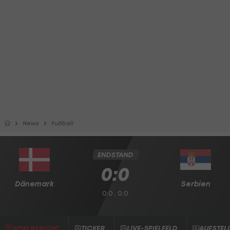
News
Fußball
ENDSTAND
0:0
Dänemark
Serbien
0:0 , 0:0
SPIELBERICHT
TICKER
LIVE-SPIELFELD
AUFSTEL