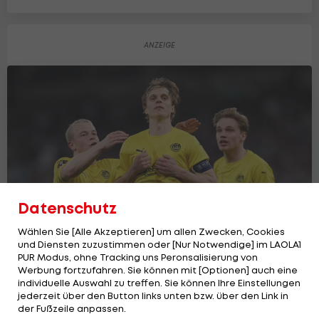
Datenschutz
Wählen Sie [Alle Akzeptieren] um allen Zwecken, Cookies
und Diensten zuzustimmen oder [Nur Notwendige] im LAOLA1
PUR Modus, ohne Tracking uns Peronsalisierung von
Bodö/Glimt in Lissabon vor nächster
Werbung fortzufahren. Sie können mit [Optionen] auch eine
Königsklassen-Sensation
individuelle Auswahl zu treffen. Sie können Ihre Einstellungen
Champions League
jederzeit über den Button links unten bzw. über den Link in
der Fußzeile anpassen.