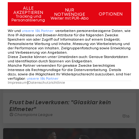
ALLE
NUR
AKZEPTIEREN
OPTIONEN
NOTWENDIGE
Tracking und
Weiter mit PUR-Abo
Personalisierung
Wir und
unsere
186
Partner
verarbeiten personenbezogene Daten, wie
Ihre IP-Adresse und Browser-Attribute für die folgenden Zwecke
:
Speichern von oder Zugriff auf Informationen auf einem Endgerät;
Personalisierte Werbung und Inhalte, Messung von Werbeleistung und
der Performance von Inhalten, Zielgruppenforschung sowie Entwicklung
und Verbesserung von Angeboten
.
Diese Zwecke können unter Umständen auch
:
Genaue Standortdaten
und Identifikation durch Scannen von Endgeräten
.
Manche Partner verwenden für gewisse Zwecke berechtigtes
Interesse als Rechtsgrundlage für die Datenverarbeitung. Details
dazu, sowie die Möglichkeit Ihr Widerspruchsrecht auszuüben, sind hier
verfügbar
:
unsere
186
Partner
Impressum
|
Datenschutzrichtlinie
Frust bei Leverkusen: "Glasklar kein
Elfmeter"
Champions League
16