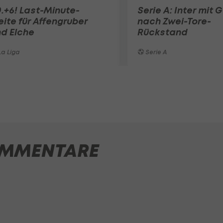
.+6! Last-Minute-
Serie A: Inter mit 
eite für Affengruber
nach Zwei-Tore-
d Elche
Rückstand
a Liga
Serie A
MMENTARE