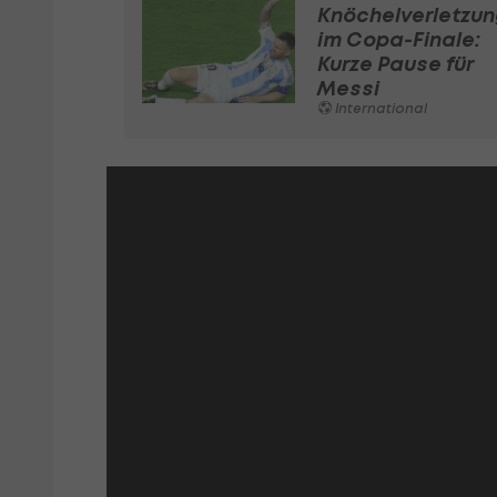
Knöchelverletzun
im Copa-Finale:
Kurze Pause für
Messi
International