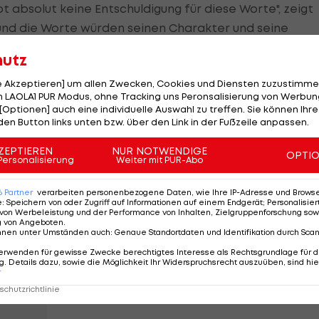
t absolut keine Entschuldigung für diese Worte", zeigt
 und die Worte würden seinen Charakter und seine
eln, so der Argentinier.
hutz
le Akzeptieren] um allen Zwecken, Cookies und Diensten zuzustimme
 LAOLA1 PUR Modus, ohne Tracking uns Peronsalisierung von Werbung
/fMuBjUiOsl
[Optionen] auch eine individuelle Auswahl zu treffen. Sie können Ihre
den Button links unten bzw. über den Link in der Fußzeile anpassen.
(@IEnzofernandez8)
July 16, 2024
ZEPTIEREN
NUR NOTWENDIGE
OPTI
Personalisierung
Weiter mit PUR-Abo
, wenn man bedenkt, dass Fernandez beim
FC Chelsea
6
Partner
verarbeiten personenbezogene Daten, wie Ihre IP-Adresse und Browser-
e
:
Speichern von oder Zugriff auf Informationen auf einem Endgerät; Personalisi
adiashile, Malo Gusto und Christopher Nkunku mit fünf
von Werbeleistung und der Performance von Inhalten, Zielgruppenforschung sow
g von Angeboten
.
spielt. Einer von ihnen, nämlich Wesley Fofana,
nnen unter Umständen auch
:
Genaue Standortdaten und Identifikation durch Sca
er Song würde "ungehemmten Rassismus" zeigen.
erwenden für gewisse Zwecke berechtigtes Interesse als Rechtsgrundlage für d
. Details dazu, sowie die Möglichkeit Ihr Widerspruchsrecht auszuüben, sind hie
r
chutzrichtlinie