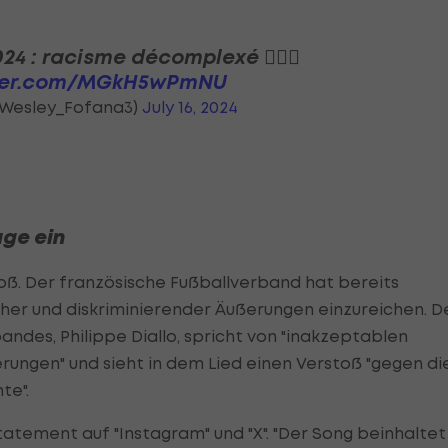
24 : racisme décomplexé 🤦🏽‍♂️
tter.com/MGkH5wPmNU
@Wesley_Fofana3)
July 16, 2024
age ein
oß. Der französische Fußballverband hat bereits
cher und diskriminierender Äußerungen einzureichen. D
ndes, Philippe Diallo, spricht von "inakzeptablen
rungen" und sieht in dem Lied einen Verstoß "gegen di
te".
tatement auf "Instagram" und "X". "Der Song beinhaltet