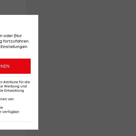
n oder [Nur
 fortzufahren.
 Einstellungen
ONEN
Attribute für die
erte Werbung und
ie Entwicklung
nnen von
ie
r verfügbar
: