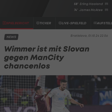
58'
Erling Haaland
74'
James McAtee
SPIELBERICHT
TICKER
LIVE-SPIELFELD
AUFSTEL
Bratislava, 01.10.24 22:56
NEWS
Wimmer ist mit Slovan
gegen ManCity
chancenlos