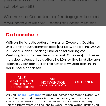
schiebt ein (58.).
Wimmer und Co. halten tapfer dagegen, kassiert
aber noch ein viertes Gegentor. Foden bedient
den eingewechselten McAtee mit einem feinen
Datenschutz
Heber, der Joker schließt wuchtig ins rechte Eck
ab (74.).
Wählen Sie [Alle Akzeptieren] um allen Zwecken, Cookies
und Diensten zuzustimmen oder [Nur Notwendige] im LAOLA1
PUR Modus, ohne Tracking uns Peronsalisierung von
Manchester City
holt nach dem 0:0 gegen
Inter
Werbung fortzufahren. Sie können mit [Optionen] auch eine
Mailand
den ersten Sieg in der Ligaphase, steht
individuelle Auswahl zu treffen. Sie können Ihre Einstellungen
jederzeit über den Button links unten bzw. über den Link in
mit vier Punkten an vierter Stelle. Für Slovan setzt
der Fußzeile anpassen.
es nach dem 1:5 bei Celtic Glasgow die nächste
Klatsche.
ALLE
NUR
AKZEPTIEREN
OPTIONEN
NOTWENDIGE
Tracking und
Weiter mit PUR-Abo
Personalisierung
Glücklicher Punkt für Sporting
Wir und
unsere
186
Partner
verarbeiten personenbezogene Daten, wie
Ihre IP-Adresse und Browser-Attribute für die folgenden Zwecke
:
Speichern von oder Zugriff auf Informationen auf einem Endgerät;
Sporting Lissabon
erkämpft bei der PSV
Personalisierte Werbung und Inhalte, Messung von Werbeleistung und