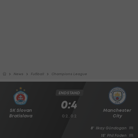
News
Fußball
Champions League
ENDSTAND
0:4
SK Slovan
Manchester
Bratislava
City
0:2 , 0:2
8'
Ilkay Gündogan
15'
Phil Foden