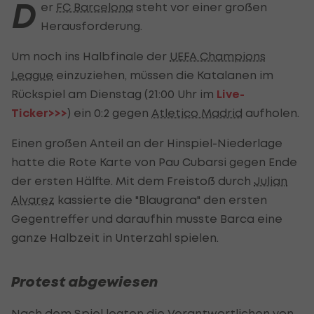
D
er
FC Barcelona
steht vor einer großen
Herausforderung.
Um noch ins Halbfinale der
UEFA Champions
League
einzuziehen, müssen die Katalanen im
Rückspiel am Dienstag (21:00 Uhr im
Live-
Ticker>>>
) ein 0:2 gegen
Atletico Madrid
aufholen.
Einen großen Anteil an der Hinspiel-Niederlage
hatte die Rote Karte von Pau Cubarsi gegen Ende
der ersten Hälfte. Mit dem Freistoß durch
Julian
Alvarez
kassierte die "Blaugrana" den ersten
Gegentreffer und daraufhin musste Barca eine
ganze Halbzeit in Unterzahl spielen.
Protest abgewiesen
Nach dem Spiel legten die Verantwortlichen von