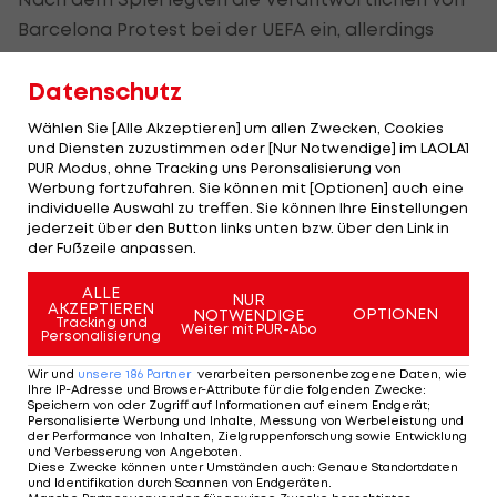
Barcelona Protest bei der UEFA ein, allerdings
nicht aufgrund der Roten Karte.
Datenschutz
Denn bei einem eigentlich schon ausgeführten
Wählen Sie [Alle Akzeptieren] um allen Zwecken, Cookies
Abstoß von Atletico-Keeper Juan Musso stoppte
und Diensten zuzustimmen oder [Nur Notwendige] im LAOLA1
Atletico-Verteidiger Marc Pubill mit der Hand den
PUR Modus, ohne Tracking uns Peronsalisierung von
Werbung fortzufahren. Sie können mit [Optionen] auch eine
Ball und führte den Abstoß erneut aus.
individuelle Auswahl zu treffen. Sie können Ihre Einstellungen
jederzeit über den Button links unten bzw. über den Link in
Einen ähnlichen Vorfall gab es bereits in der
der Fußzeile anpassen.
Ligaphase, als Arsenal-Verteidiger Gabriel gegen
ALLE
NUR
die Bayern ebenfalls einen Abstoß mit der Hand
AKZEPTIEREN
OPTIONEN
NOTWENDIGE
Tracking und
Weiter mit PUR-Abo
stoppte.
Personalisierung
Wir und
unsere
186
Partner
verarbeiten personenbezogene Daten, wie
Trotz des wiederholten Auftretens in dieser
Ihre IP-Adresse und Browser-Attribute für die folgenden Zwecke
:
Speichern von oder Zugriff auf Informationen auf einem Endgerät;
Saison hat die UEFA nun den Protest der
Personalisierte Werbung und Inhalte, Messung von Werbeleistung und
der Performance von Inhalten, Zielgruppenforschung sowie Entwicklung
Katalanen kurz vor dem Rückspiel in einem
und Verbesserung von Angeboten
.
Diese Zwecke können unter Umständen auch
:
Genaue Standortdaten
offiziellen Statement abgewiesen.
und Identifikation durch Scannen von Endgeräten
.