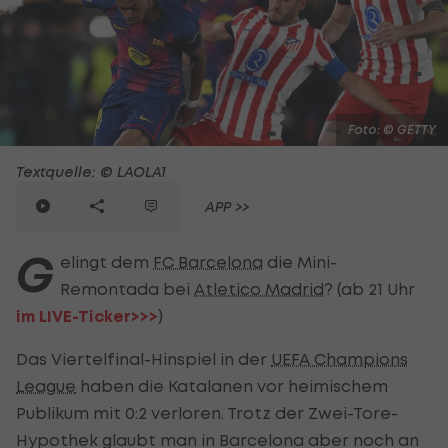
Foto: © GETTY
Textquelle: © LAOLA1
APP >>
G
elingt dem
FC Barcelona
die Mini-
Remontada bei
Atletico Madrid
? (ab 21 Uhr
im LIVE-Ticker>>>
)
Das Viertelfinal-Hinspiel in der
UEFA Champions
League
haben die Katalanen vor heimischem
Publikum mit 0:2 verloren. Trotz der Zwei-Tore-
Hypothek glaubt man in Barcelona aber noch an