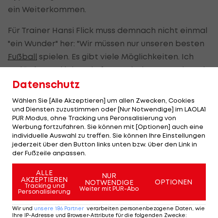
ein Weiterkommen.
Für Trainer Hansi Flick muss demnach nicht einmal
"ein Wunder" her: "Wir müssen nur unseren besten
Fußball
spielen. Es gibt viele Möglichkeiten. Ich
weiß, dass Atlético ein fantastisches Team ist. Wir
sind es auch. Wir werden kämpfen."
Datenschutz
Wählen Sie [Alle Akzeptieren] um allen Zwecken, Cookies
und Diensten zuzustimmen oder [Nur Notwendige] im LAOLA1
Simeone: Barca wird "dafür sorgen,
PUR Modus, ohne Tracking uns Peronsalisierung von
dass wir leiden müssen"
Werbung fortzufahren. Sie können mit [Optionen] auch eine
individuelle Auswahl zu treffen. Sie können Ihre Einstellungen
jederzeit über den Button links unten bzw. über den Link in
Dass Barca selbst bei einem Vier-Tore-Rückstand
der Fußzeile anpassen.
nicht aufgibt, hat man bereits in der Copa del Rey
ALLE
bewiesen: Da hat man sich für die 0:4-Schlappe
NUR
AKZEPTIEREN
OPTIONEN
NOTWENDIGE
Tracking und
mit einem 3:0-Sieg im Rückspiel noch knapp nicht
Weiter mit PUR-Abo
Personalisierung
rehabilitieren können.
Wir und
unsere
186
Partner
verarbeiten personenbezogene Daten, wie
Ihre IP-Adresse und Browser-Attribute für die folgenden Zwecke
: