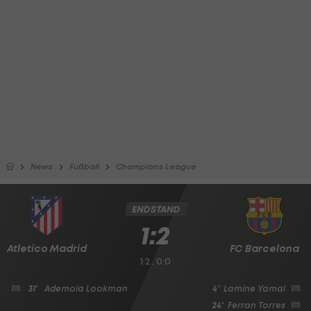
News
Fußball
Champions League
ENDSTAND
1:2
Atletico Madrid
FC Barcelona
1:2 , 0:0
31'
Ademola Lookman
4'
Lamine Yamal
24'
Ferran Torres