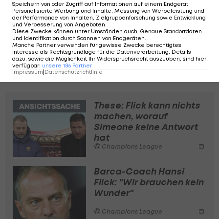
Auch für den Coach der Rojiblancos, Diego
Speichern von oder Zugriff auf Informationen auf einem Endgerät;
Personalisierte Werbung und Inhalte, Messung von Werbeleistung und
Simeone, ist der Halbfinaleinzug noch nicht fixiert:
der Performance von Inhalten, Zielgruppenforschung sowie Entwicklung
und Verbesserung von Angeboten
.
"Wir starten mit einem guten Ergebnis, sie werden
Diese Zwecke können unter Umständen auch
:
Genaue Standortdaten
und Identifikation durch Scannen von Endgeräten
.
aber sicher dafür sorgen, dass wir leiden müssen."
Manche Partner verwenden für gewisse Zwecke berechtigtes
Interesse als Rechtsgrundlage für die Datenverarbeitung. Details
dazu, sowie die Möglichkeit Ihr Widerspruchsrecht auszuüben, sind hier
Zu sehen ist das Spiel auf Sky Sport Austria 3. Ab
verfügbar
:
unsere
186
Partner
Impressum
|
Datenschutzrichtlinie
20 Uhr beginnt die Vorberichterstattung.
These: Flick kann nichts
machen, worauf
Simeone keine Antwort
hat
Champions League
Barca-Coach Hansi
Flick: "Wir brauchen kein
Wunder"
Champions League