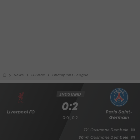
News
Fußball
Champions League
ENDSTAND
0:2
Liverpool FC
Paris Saint-
Germain
0:0 , 0:2
72'
Ousmane Dembele
90' +1
Ousmane Dembele