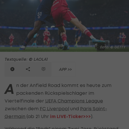
Foto: © GETTY
Textquelle: © LAOLA1
APP >>
A
n der Anfield Road kommt es heute zum
packenden Rückspielschlager im
Viertelfinale der
UEFA Champions League
zwischen dem
FC Liverpool
und
Paris Saint-
Germain
(ab 21 Uhr
im LIVE-Ticker>>>
).
Während die "Reds" einem Zwei-Tore-Rückstand