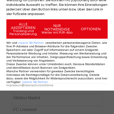
Werbung fortzufahren. Sie können mit [Optionen] auch eine
Vorberichterstattung beginnt bereits ab 20 Uhr.
individuelle Auswahl zu treffen. Sie können Ihre Einstellungen
jederzeit über den Button links unten bzw. über den Link in
der Fußzeile anpassen.
ALLE
NUR
AKZEPTIEREN
OPTIONEN
NOTWENDIGE
Tracking und
Weiter mit PUR-Abo
Personalisierung
Wir und
unsere
186
Partner
verarbeiten personenbezogene Daten, wie
Ihre IP-Adresse und Browser-Attribute für die folgenden Zwecke
:
Speichern von oder Zugriff auf Informationen auf einem Endgerät;
Personalisierte Werbung und Inhalte, Messung von Werbeleistung und
der Performance von Inhalten, Zielgruppenforschung sowie Entwicklung
und Verbesserung von Angeboten
.
Diese Zwecke können unter Umständen auch
:
Genaue Standortdaten
und Identifikation durch Scannen von Endgeräten
.
Manche Partner verwenden für gewisse Zwecke berechtigtes
Interesse als Rechtsgrundlage für die Datenverarbeitung. Details
dazu, sowie die Möglichkeit Ihr Widerspruchsrecht auszuüben, sind hier
verfügbar
:
unsere
186
Partner
Impressum
|
Datenschutzrichtlinie