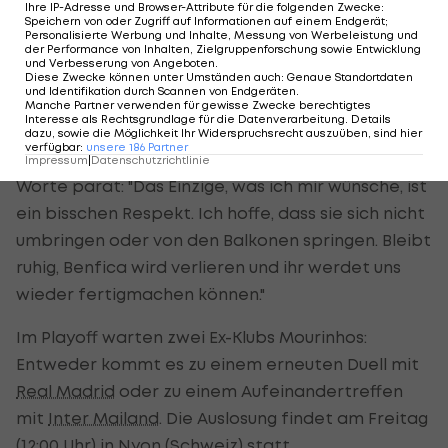
Ihre IP-Adresse und Browser-Attribute für die folgenden Zwecke
:
wirtschaftlicher Sicht ist er wichtig, und noch
Speichern von oder Zugriff auf Informationen auf einem Endgerät;
Personalisierte Werbung und Inhalte, Messung von Werbeleistung und
wichtiger ist das Ansehen."
der Performance von Inhalten, Zielgruppenforschung sowie Entwicklung
und Verbesserung von Angeboten
.
Diese Zwecke können unter Umständen auch
:
Genaue Standortdaten
und Identifikation durch Scannen von Endgeräten
.
Manche Partner verwenden für gewisse Zwecke berechtigtes
Mourinhos Worte für seine Kritiker
Interesse als Rechtsgrundlage für die Datenverarbeitung. Details
dazu, sowie die Möglichkeit Ihr Widerspruchsrecht auszuüben, sind hier
verfügbar
:
unsere
186
Partner
Für seine Kritiker hat "The Special One" ebenfalls
Impressum
|
Datenschutzrichtlinie
Worte parat: "Das Einzige, was ich mir wünsche, ist
ein bisschen Respekt. Ich hoffe, dass sie sich nicht
umbringen oder von den Balkonen springen. Bleibt
ruhig, Benfica wird verlieren und ihr werdet uns
wieder fertigmachen können."
Im Playoff warten zwei Ex-Klubs Mourinhos:
Entweder kommt es zu einem erneuten Duell mit
Real Madrid
oder zu einem Aufeinandertreffen
mit
Inter Mailand
. Die Auslosung findet am Freitag
(12:00 Uhr) in Nyon (Schweiz) statt.