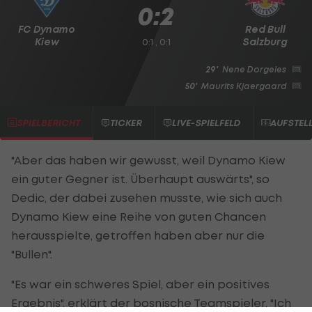
0:2
FC Dynamo
Red Bull
Kiew
Salzburg
0:1 , 0:1
29'
Nene Dorgeles
50'
Maurits Kjaergaard
SPIELBERICHT
TICKER
LIVE-SPIELFELD
AUFSTEL
"Aber das haben wir gewusst, weil Dynamo Kiew
ein guter Gegner ist. Überhaupt auswärts", so
Dedic, der dabei zusehen musste, wie sich auch
Dynamo Kiew eine Reihe von guten Chancen
herausspielte, getroffen haben aber nur die
"Bullen".
"Es war ein schweres Spiel, aber ein positives
Ergebnis", erklärt der bosnische Teamspieler. "Ich