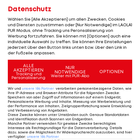
finde, wir haben gut gekämpft. Wir hatten gute
Datenschutz
Chancen, haben diese auch ausgenutzt. Hinten
Wählen Sie [Alle Akzeptieren] um allen Zwecken, Cookies
haben wir ein bisschen was zugelassen, ab und zu
und Diensten zuzustimmen oder [Nur Notwendige] im LAOLA1
wurde es gefährlich. Da müssen wir uns noch
PUR Modus, ohne Tracking uns Peronsalisierung von
Werbung fortzufahren. Sie können mit [Optionen] auch eine
verbessern und gut vorbereiten auf das
individuelle Auswahl zu treffen. Sie können Ihre Einstellungen
Rückspiel."
jederzeit über den Button links unten bzw. über den Link in
der Fußzeile anpassen.
Denn Dedic weiß, "natürlich ist erst Halbzeit" und
ALLE
NUR
"zuhause wird es auch nicht leicht".
AKZEPTIEREN
OPTIONEN
NOTWENDIGE
Tracking und
Weiter mit PUR-Abo
Personalisierung
Salzburg macht großen
Wir und
unsere
186
Partner
verarbeiten personenbezogene Daten, wie
Schritt in Richtung
Ihre IP-Adresse und Browser-Attribute für die folgenden Zwecke
:
Speichern von oder Zugriff auf Informationen auf einem Endgerät;
Champions League
Personalisierte Werbung und Inhalte, Messung von Werbeleistung und
der Performance von Inhalten, Zielgruppenforschung sowie Entwicklung
und Verbesserung von Angeboten
.
Champions League
Diese Zwecke können unter Umständen auch
:
Genaue Standortdaten
und Identifikation durch Scannen von Endgeräten
.
Manche Partner verwenden für gewisse Zwecke berechtigtes
Warum es für Dynamo
Interesse als Rechtsgrundlage für die Datenverarbeitung. Details
dazu, sowie die Möglichkeit Ihr Widerspruchsrecht auszuüben, sind hier
Kiew um mehr als nur um
verfügbar
:
unsere
186
Partner