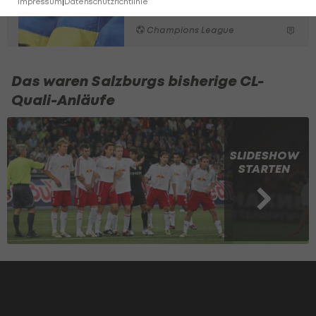
Fußball geht
Impressum
|
Datenschutzrichtlinie
Champions League
Das waren Salzburgs bisherige CL-
Quali-Anläufe
SLIDESHOW
STARTEN