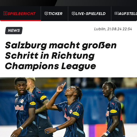
SPIELBERICHT
TICKER
LIVE-SPIELFELD
AUFSTEL
Lublin, 21.08.24 22:54
NEWS
Salzburg macht großen
Schritt in Richtung
Champions League