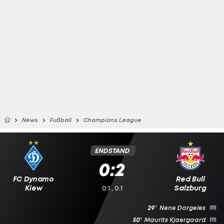
News
Fußball
Champions League
ENDSTAND
0:2
FC Dynamo
Red Bull
Kiew
Salzburg
0:1 , 0:1
29'
Nene Dorgeles
50'
Maurits Kjaergaard