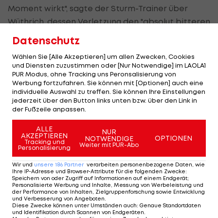
Moment wirkt", sagte der Sturm-Trainer über
Wüthrich, dessen Verletzung den "absolut bitteren
Abend" überschattete.
Datenschutz
"Jetzt müssen wir die Daumen drücken, dass beim
Wählen Sie [Alle Akzeptieren] um allen Zwecken, Cookies
und Diensten zuzustimmen oder [Nur Notwendige] im LAOLA1
Gregy alles passt", meinte auch
Jusuf Gazibegovic
PUR Modus, ohne Tracking uns Peronsalisierung von
nach der "schlimmsten Nachricht des Tages".
Werbung fortzufahren. Sie können mit [Optionen] auch eine
individuelle Auswahl zu treffen. Sie können Ihre Einstellungen
jederzeit über den Button links unten bzw. über den Link in
der Fußzeile anpassen.
ALLE
NUR
AKZEPTIEREN
OPTIONEN
NOTWENDIGE
Tracking und
Weiter mit PUR-Abo
Personalisierung
Wir und
unsere
186
Partner
verarbeiten personenbezogene Daten, wie
Ihre IP-Adresse und Browser-Attribute für die folgenden Zwecke
:
CL-Einzelkritik zu Stade Brest gegen
Speichern von oder Zugriff auf Informationen auf einem Endgerät;
Personalisierte Werbung und Inhalte, Messung von Werbeleistung und
Sturm Graz
der Performance von Inhalten, Zielgruppenforschung sowie Entwicklung
und Verbesserung von Angeboten
.
Diese Zwecke können unter Umständen auch
:
Genaue Standortdaten
und Identifikation durch Scannen von Endgeräten
.