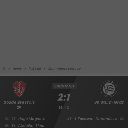
News
Fußball
Champions League
ENDSTAND
2:1
Stade Brestois
SK Sturm Graz
29
1:1 , 1:0
23'
Hugo Magnetti
45' +1
Edimilson Fernandes
e
56'
Abdallah Sima