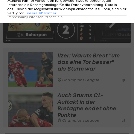
Manche Partner verwenden für gewisse Zwecke berechtigtes
SLIDESHOW
Interesse als Rechtsgrundlage für die Datenverarbeitung. Details
dazu, sowie die Möglichkeit Ihr Widerspruchsrecht auszuüben, sind hier
STARTEN
verfügbar
:
unsere
186
Partner
Impressum
|
Datenschutzrichtlinie
Ilzer: Warum Brest "um
das eine Tor besser"
als Sturm war
Champions League
Auch Sturms CL-
Auftakt in der
Bretagne endet ohne
Punkte
Champions League