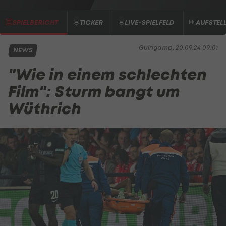
SPIELBERICHT
TICKER
LIVE-SPIELFELD
AUFSTEL
Guingamp, 20.09.24 09:01
NEWS
"Wie in einem schlechten
Film": Sturm bangt um
Wüthrich