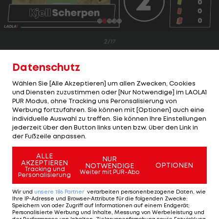
2/17
Kjell Scherpen
Datenschutz
Wirklich viel zu tun bekam Scherpen lange nicht.
Wählen Sie [Alle Akzeptieren] um allen Zwecken, Cookies
und Diensten zuzustimmen oder [Nur Notwendige] im LAOLA1
Der erste Schuss war auch ein Treffer - bei der
PUR Modus, ohne Tracking uns Peronsalisierung von
Führung von Brest sah Scherpen den Ball aber
Werbung fortzufahren. Sie können mit [Optionen] auch eine
individuelle Auswahl zu treffen. Sie können Ihre Einstellungen
ganz spät, den hätte er kaum halten können. Bei
jederzeit über den Button links unten bzw. über den Link in
den hohen Bällen war der Niederländer wie
der Fußzeile anpassen.
gewohnt zur Stelle, machte das Spiel vor dem
ALLE
Ausgleichtreffer schnell. Auch das zweite
NUR
AKZEPTIEREN
OPTIONEN
NOTWENDIGE
Tracking und
Gegentor war nicht sein Fehler. Als alle anderen
Weiter mit PUR-Abo
Personalisierung
schon aufgegeben hatten, hielt er Sturm
Wir und
unsere
186
Partner
verarbeiten personenbezogene Daten, wie
zumindest theoretisch noch im Spiel. Parierte in
Ihre IP-Adresse und Browser-Attribute für die folgenden Zwecke
:
Speichern von oder Zugriff auf Informationen auf einem Endgerät;
den Minuten 88, 90 und 93 noch glänzend.
Personalisierte Werbung und Inhalte, Messung von Werbeleistung und