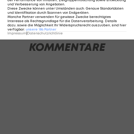
der Performance von Inhalten, Zielgruppenforschung sowie Entwicklung
und Verbesserung von Angeboten
.
Diese Zwecke können unter Umständen auch
:
Genaue Standortdaten
und Identifikation durch Scannen von Endgeräten
.
Manche Partner verwenden für gewisse Zwecke berechtigtes
2 VON 17
Interesse als Rechtsgrundlage für die Datenverarbeitung. Details
dazu, sowie die Möglichkeit Ihr Widerspruchsrecht auszuüben, sind hier
verfügbar
:
unsere
186
Partner
Impressum
|
Datenschutzrichtlinie
KOMMENTARE