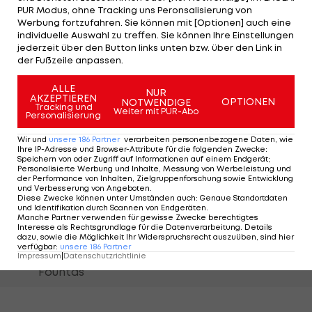
17 Jahre, 9
PUR Modus, ohne Tracking uns Peronsalisierung von
9.
Ivan Santini
2006/07
Monate, 20 Tage
Werbung fortzufahren. Sie können mit [Optionen] auch eine
individuelle Auswahl zu treffen. Sie können Ihre Einstellungen
jederzeit über den Button links unten bzw. über den Link in
Dimitri
17 Jahre, 9
der Fußzeile anpassen.
10.
2015/16
Oberlin
Monate, 28 Tage
ALLE
NUR
AKZEPTIEREN
17 Jahre, 10
OPTIONEN
NOTWENDIGE
Tracking und
11.
Oliver Lukic
2024/25
Weiter mit PUR-Abo
Personalisierung
Monate, 30 Tage
Wir und
unsere
186
Partner
verarbeiten personenbezogene Daten, wie
12.
Luka Sucic
2020/21
18 Jahre, 1 Tag
Ihre IP-Adresse und Browser-Attribute für die folgenden Zwecke
:
Speichern von oder Zugriff auf Informationen auf einem Endgerät;
Personalisierte Werbung und Inhalte, Messung von Werbeleistung und
13.
John Mellberg
2024/25
18 Jahre, 11 Tage
der Performance von Inhalten, Zielgruppenforschung sowie Entwicklung
und Verbesserung von Angeboten
.
Diese Zwecke können unter Umständen auch
:
Genaue Standortdaten
Alexander
und Identifikation durch Scannen von Endgeräten
.
14.
2009/10
18 Jahre, 19 Tage
Manche Partner verwenden für gewisse Zwecke berechtigtes
Aschauer
Interesse als Rechtsgrundlage für die Datenverarbeitung. Details
dazu, sowie die Möglichkeit Ihr Widerspruchsrecht auszuüben, sind hier
verfügbar
:
unsere
186
Partner
Taxiarchis
Impressum
|
Datenschutzrichtlinie
15.
2013/14
18 Jahre, 21 Tage
Fountas