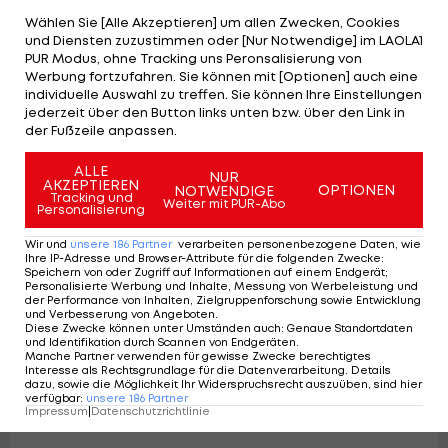
Wählen Sie [Alle Akzeptieren] um allen Zwecken, Cookies
und Diensten zuzustimmen oder [Nur Notwendige] im LAOLA1
PUR Modus, ohne Tracking uns Peronsalisierung von
Werbung fortzufahren. Sie können mit [Optionen] auch eine
individuelle Auswahl zu treffen. Sie können Ihre Einstellungen
Ex-Rapidler Fountas kehrt nach
jederzeit über den Button links unten bzw. über den Link in
Griechenland zurück
der Fußzeile anpassen.
International
ALLE
NUR
AKZEPTIEREN
OPTIONEN
NOTWENDIGE
Tracking und
Weiter mit PUR-Abo
Personalisierung
Wir und
unsere
186
Partner
verarbeiten personenbezogene Daten, wie
Ihre IP-Adresse und Browser-Attribute für die folgenden Zwecke
:
Speichern von oder Zugriff auf Informationen auf einem Endgerät;
Personalisierte Werbung und Inhalte, Messung von Werbeleistung und
der Performance von Inhalten, Zielgruppenforschung sowie Entwicklung
und Verbesserung von Angeboten
.
Diese Zwecke können unter Umständen auch
:
Genaue Standortdaten
und Identifikation durch Scannen von Endgeräten
.
Manche Partner verwenden für gewisse Zwecke berechtigtes
Interesse als Rechtsgrundlage für die Datenverarbeitung. Details
dazu, sowie die Möglichkeit Ihr Widerspruchsrecht auszuüben, sind hier
verfügbar
:
unsere
186
Partner
Impressum
|
Datenschutzrichtlinie