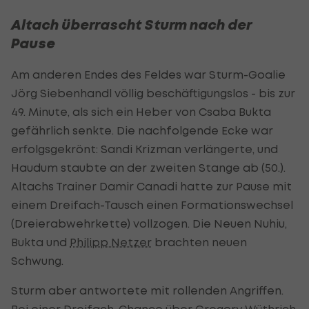
Altach überrascht Sturm nach der
Pause
Am anderen Endes des Feldes war Sturm-Goalie
Jörg Siebenhandl völlig beschäftigungslos - bis zur
49. Minute, als sich ein Heber von Csaba Bukta
gefährlich senkte. Die nachfolgende Ecke war
erfolgsgekrönt: Sandi Krizman verlängerte, und
Haudum staubte an der zweiten Stange ab (50.).
Altachs Trainer Damir Canadi hatte zur Pause mit
einem Dreifach-Tausch einen Formationswechsel
(Dreierabwehrkette) vollzogen. Die Neuen Nuhiu,
Bukta und
Philipp Netzer
brachten neuen
Schwung.
Sturm aber antwortete mit rollenden Angriffen.
Bei einer Dreifach-Chance über Gregory Wüthrich,