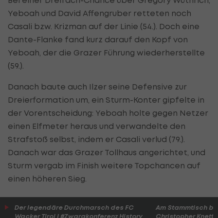
Yeboah und David Affengruber retteten noch
Casali bzw. Krizman auf der Linie (54.). Doch eine
Dante-Flanke fand kurz darauf den Kopf von
Yeboah, der die Grazer Führung wiederherstellte
(59.).
Danach baute auch Ilzer seine Defensive zur
Dreierformation um, ein Sturm-Konter gipfelte in
der Vorentscheidung: Yeboah holte gegen Netzer
einen Elfmeter heraus und verwandelte den
Strafstoß selbst, indem er Casali verlud (79.).
Danach war das Grazer Tollhaus angerichtet, und
Sturm vergab im Finish weitere Topchancen auf
einen höheren Sieg.
Der legendäre Durchmarsch des FC
Am Stammtisch bei
Wacker Tirol I #Zwarakonferenz History
Christopher Knett