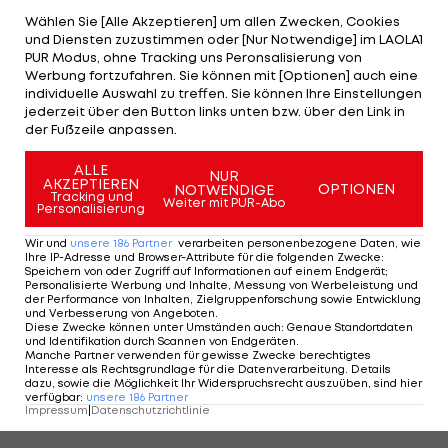
aus Sicht des Heimteams, schlug Sturm wie schon
Wählen Sie [Alle Akzeptieren] um allen Zwecken, Cookies
gegen den WAC aus einem Corner zu.
und Diensten zuzustimmen oder [Nur Notwendige] im LAOLA1
PUR Modus, ohne Tracking uns Peronsalisierung von
Werbung fortzufahren. Sie können mit [Optionen] auch eine
Gorenc-Stankovic schmiss sich erfolgreich in den
individuelle Auswahl zu treffen. Sie können Ihre Einstellungen
hohen Ball von Jantscher (17.). Der nun vierfache
jederzeit über den Button links unten bzw. über den Link in
der Fußzeile anpassen.
Saison-Torvorbereiter versuchte artistisch mit
einem Seitwärts-Fallzieher nachzulegen
ALLE
NUR
AKZEPTIEREN
(26./drüber) - ein Sinnbild der momentanen
OPTIONEN
NOTWENDIGE
Tracking und
Weiter mit PUR-Abo
Personalisierung
Spiellaune in schwarz-weiß, die
Otar Kiteishvili
mit
einem Fallrückzieher (45./weit drüber) unterstrich.
Wir und
unsere
186
Partner
verarbeiten personenbezogene Daten, wie
Ihre IP-Adresse und Browser-Attribute für die folgenden Zwecke
:
Speichern von oder Zugriff auf Informationen auf einem Endgerät;
Tino Casali hielt in der ersten Hälfte chancenlose
Personalisierte Werbung und Inhalte, Messung von Werbeleistung und
der Performance von Inhalten, Zielgruppenforschung sowie Entwicklung
Altacher im Spiel. Der Altach-Goalie war bei
und Verbesserung von Angeboten
.
Diese Zwecke können unter Umständen auch
:
Genaue Standortdaten
einem Yeboah-Schuss noch mit den Fingerspitzen
und Identifikation durch Scannen von Endgeräten
.
Manche Partner verwenden für gewisse Zwecke berechtigtes
dran (31.) und vereitelte kurz darauf die nächste
Interesse als Rechtsgrundlage für die Datenverarbeitung. Details
dazu, sowie die Möglichkeit Ihr Widerspruchsrecht auszuüben, sind hier
Topchance, als Kiteishvili völlig frei auf Höhe des
verfügbar
:
unsere
186
Partner
Impressum
|
Datenschutzrichtlinie
Elfmeterpunkts abzog (32.).