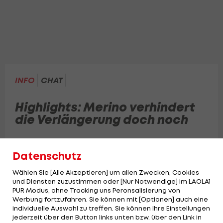
INFO
CHAT
Highlights: Merino verhindert
die Verlängerung doch noch
Damit endet für Cristiano Ronaldo seine
Datenschutz
möglicherweise letzte WM im Achtelfinale.
Wählen Sie [Alle Akzeptieren] um allen Zwecken, Cookies
und Diensten zuzustimmen oder [Nur Notwendige] im LAOLA1
PUR Modus, ohne Tracking uns Peronsalisierung von
Werbung fortzufahren. Sie können mit [Optionen] auch eine
individuelle Auswahl zu treffen. Sie können Ihre Einstellungen
jederzeit über den Button links unten bzw. über den Link in