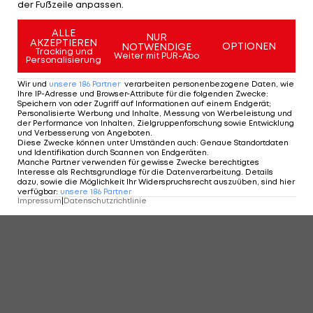
der Fußzeile anpassen.
ALLE
NUR
AKZEPTIEREN
OPTIONEN
NOTWENDIGE
Tracking und
Weiter mit PUR-Abo
Personalisierung
Wir und
unsere
186
Partner
verarbeiten personenbezogene Daten, wie
Ihre IP-Adresse und Browser-Attribute für die folgenden Zwecke
:
Speichern von oder Zugriff auf Informationen auf einem Endgerät;
Personalisierte Werbung und Inhalte, Messung von Werbeleistung und
der Performance von Inhalten, Zielgruppenforschung sowie Entwicklung
und Verbesserung von Angeboten
.
Diese Zwecke können unter Umständen auch
:
Genaue Standortdaten
und Identifikation durch Scannen von Endgeräten
.
Manche Partner verwenden für gewisse Zwecke berechtigtes
Interesse als Rechtsgrundlage für die Datenverarbeitung. Details
dazu, sowie die Möglichkeit Ihr Widerspruchsrecht auszuüben, sind hier
verfügbar
:
unsere
186
Partner
Impressum
|
Datenschutzrichtlinie