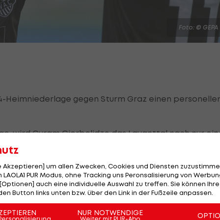
Foto: © GEPA
:4-Heimniederlage gegen Sturm Graz einen personelle
lge, wird Guram Giorbelidze das Lavanttal nach nur ein
 Außenverteidiger zieht es für eine Saison leihweise z
hutz
esliga
, wo mit
Michael Sollbauer
und
Philipp Hosiner
zw
le Akzeptieren] um allen Zwecken, Cookies und Diensten zuzustimme
ch soll der Klub den 25-Jährigen mit einem Top-Angeb
 LAOLA1 PUR Modus, ohne Tracking uns Peronsalisierung von Werbung
[Optionen] auch eine individuelle Auswahl zu treffen. Sie können Ihre
den Button links unten bzw. über den Link in der Fußzeile anpassen.
e gewesen", wird WAC-Präsident Dietmar Riegler zitiert
ZEPTIEREN
NUR NOTWENDIGE
OPTI
Personalisierung
Weiter mit PUR-Abo