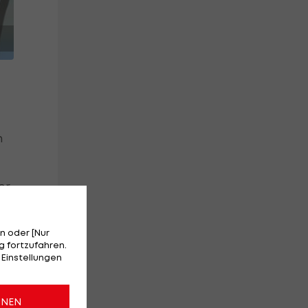
n
er
u
ei
n oder [Nur
ot
 fortzufahren.
 Einstellungen
.
ONEN