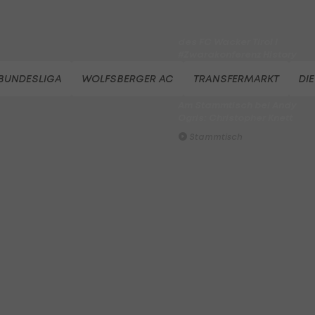
Der legendäre Durchmarsch
des FC Wacker Tirol I
#Zwarakonferenz History
Zwarakonferenz
 BUNDESLIGA
WOLFSBERGER AC
TRANSFERMARKT
DI
Am Stammtisch bei Andy
Ogris: Christopher Knett
Stammtisch