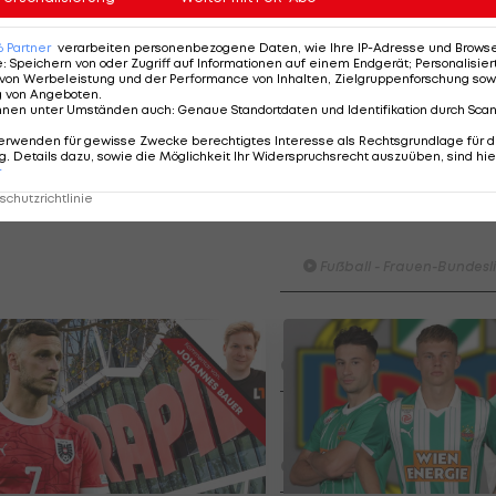
mit kommender Saison aus, soll aber mittels Option bi
rbelidze also in Dresden überzeugen, müsste der
6
Partner
verarbeiten personenbezogene Daten, wie Ihre IP-Adresse und Browser-
en permanenten Deal auf den Tisch legen.
e
:
Speichern von oder Zugriff auf Informationen auf einem Endgerät; Personalisi
von Werbeleistung und der Performance von Inhalten, Zielgruppenforschung sow
g von Angeboten
.
andes wechselte 2020 vom georgischen Erstligisten FC
nnen unter Umständen auch
:
Genaue Standortdaten und Identifikation durch Sca
 23 Spiele.
erwenden für gewisse Zwecke berechtigtes Interesse als Rechtsgrundlage für d
. Details dazu, sowie die Möglichkeit Ihr Widerspruchsrecht auszuüben, sind hie
r
chutzrichtlinie
HIGHLIGHTS: LASK - SK St
Graz
Fußball - Frauen-Bundesl
FC Blau-Weiß Linz - FC Wack
Innsbruck
Fußball - ADMIRAL 2. Liga
Highlights: Blau-Weiß schen
Wacker drei Tore ein
Fußball - ADMIRAL 2. Liga