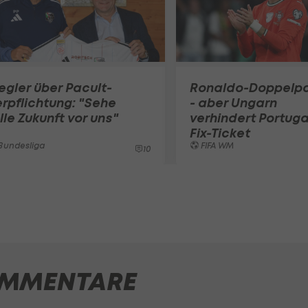
egler über Pacult-
Ronaldo-Doppelp
rpflichtung: "Sehe
- aber Ungarn
lle Zukunft vor uns"
verhindert Portuga
Fix-Ticket
Bundesliga
FIFA WM
10
MMENTARE