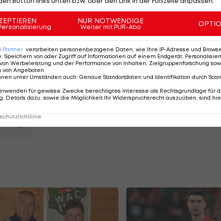
den Button links unten bzw. über den Link in der Fußzeile anpassen.
s gibt er unmissverständlich zu Protokoll:
ZEPTIEREN
NUR NOTWENDIGE
OPTI
Personalisierung
Weiter mit PUR-Abo
 Auch wenn sie mir das Bein brechen, komme ich zurück u
en!"
6
Partner
verarbeiten personenbezogene Daten, wie Ihre IP-Adresse und Browser-
e
:
Speichern von oder Zugriff auf Informationen auf einem Endgerät; Personalisi
von Werbeleistung und der Performance von Inhalten, Zielgruppenforschung sow
rm-
g von Angeboten
.
nnen unter Umständen auch
:
Genaue Standortdaten und Identifikation durch Sca
:
erwenden für gewisse Zwecke berechtigtes Interesse als Rechtsgrundlage für d
pekt
. Details dazu, sowie die Möglichkeit Ihr Widerspruchsrecht auszuüben, sind hie
r
mann
chutzrichtlinie
a