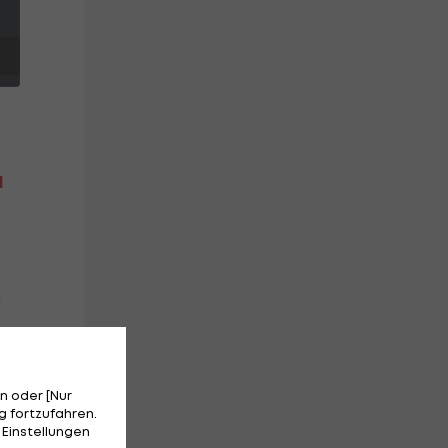
d
h
n oder [Nur
 fortzufahren.
 Einstellungen