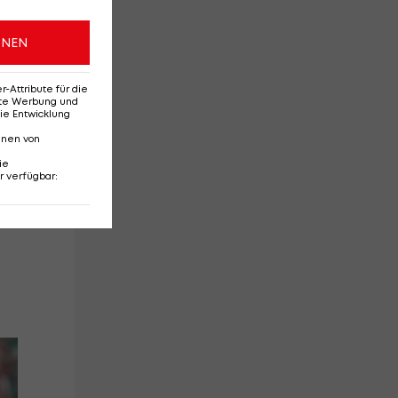
ONEN
nd
Attribute für die
erte Werbung und
ie Entwicklung
nnen von
ie
r verfügbar
:
Senegal und
Ka