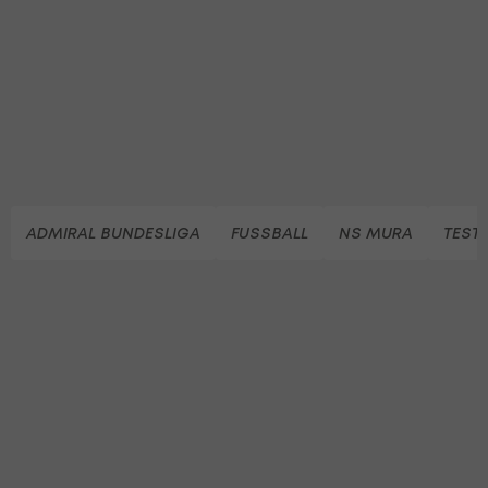
ADMIRAL BUNDESLIGA
FUSSBALL
NS MURA
TESTS