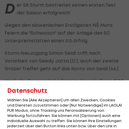
D
er SK Sturm bestreitet seinen ersten Test
der Saison erfolgreich!
Gegen den slowenischen Erstligisten NŠ Mura
feiern die "Schwoazn" auf der Anlage des SC
Unterpremstätten einen 5:0-Erfolg.
Sturm-Neuzugang Simon Seidl trifft nach
Vorarbeit von Seedy Jatta (31.), auch der zweite
Grazer Treffer geht auf das Konto von Seidl (44.).
Nach der Pause erhöht Bastian Maierhofer auf 3:0
(50.), Szymon Wlodarzcyk macht in der 74. Minute
Datenschutz
das 4:0, der Assist kommt von Gizo Mamageishvili.
Wählen Sie [Alle Akzeptieren] um allen Zwecken, Cookies
und Diensten zuzustimmen oder [Nur Notwendige] im LAOLA1
Mit Petar Petrović trifft ein Grazer Neuzugang mit
PUR Modus, ohne Tracking uns Peronsalisierung von
Werbung fortzufahren. Sie können mit [Optionen] auch eine
einem Volleyschuss in der 89. Minute zum 5:0-
individuelle Auswahl zu treffen. Sie können Ihre Einstellungen
Endstand.
jederzeit über den Button links unten bzw. über den Link in