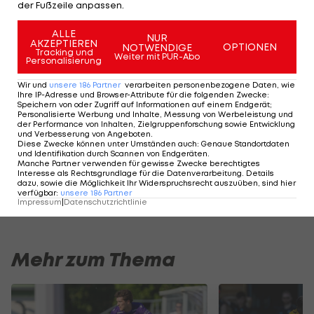
der Fußzeile anpassen.
Wiener Austria und
ALLE
NUR
Salzburg fahren hohe
AKZEPTIEREN
OPTIONEN
NOTWENDIGE
Tracking und
Weiter mit PUR-Abo
Testspielsiege ein
Personalisierung
Wir und
unsere
186
Partner
verarbeiten personenbezogene Daten, wie
Bundesliga
Ihre IP-Adresse und Browser-Attribute für die folgenden Zwecke
:
Speichern von oder Zugriff auf Informationen auf einem Endgerät;
Personalisierte Werbung und Inhalte, Messung von Werbeleistung und
Austria Salzburg
der Performance von Inhalten, Zielgruppenforschung sowie Entwicklung
und Verbesserung von Angeboten
ärgert SV Ried im
.
Diese Zwecke können unter Umständen auch
:
Genaue Standortdaten
Testspiel
und Identifikation durch Scannen von Endgeräten
.
Manche Partner verwenden für gewisse Zwecke berechtigtes
Interesse als Rechtsgrundlage für die Datenverarbeitung. Details
Bundesliga
dazu, sowie die Möglichkeit Ihr Widerspruchsrecht auszuüben, sind hier
verfügbar
:
unsere
186
Partner
Impressum
|
Datenschutzrichtlinie
Mehr zum Thema