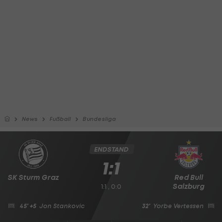
News
Fußball
Bundesliga
ENDSTAND
1:1
SK Sturm Graz
Red Bull
Salzburg
1:1 , 0:0
45' +5
Jon Stankovic
32'
Yorbe Vertessen