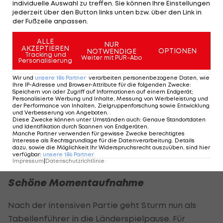
bringen oder den Druck des Gegners sauber zu
individuelle Auswahl zu treffen. Sie können Ihre Einstellungen
jederzeit über den Button links unten bzw. über den Link in
lösen.
der Fußzeile anpassen.
Sturm sei vor der Pause phasenweise unterlegen
ALLE
NUR
AKZEPTIEREN
gewesen, habe aber einen wichtigen Moment
OPTIONEN
NOTWENDIGE
Tracking und
Weiter mit PUR-Abo
Personalisierung
genutzt und dadurch Energie in die zweite Hälfte
mitgenommen. Nach dem Seitenwechsel sei
Wir und
unsere
186
Partner
verarbeiten personenbezogene Daten, wie
Ihre IP-Adresse und Browser-Attribute für die folgenden Zwecke
:
seine Mannschaft besser ins Spiel gekommen,
Speichern von oder Zugriff auf Informationen auf einem Endgerät;
Personalisierte Werbung und Inhalte, Messung von Werbeleistung und
ohne jedoch dauerhaft Druck aufbauen zu können.
der Performance von Inhalten, Zielgruppenforschung sowie Entwicklung
und Verbesserung von Angeboten
.
Diese Zwecke können unter Umständen auch
:
Genaue Standortdaten
Mit dem Punkt müsse man leben, so Ingolitsch.
und Identifikation durch Scannen von Endgeräten
.
Manche Partner verwenden für gewisse Zwecke berechtigtes
Auch wenn ein Sieg natürlich schöner gewesen
Interesse als Rechtsgrundlage für die Datenverarbeitung. Details
dazu, sowie die Möglichkeit Ihr Widerspruchsrecht auszuüben, sind hier
wäre.
verfügbar
:
unsere
186
Partner
Impressum
|
Datenschutzrichtlinie
Schöne Momentaufnahme
Nach der intensiven Partie geht Sturm nun als
Tabellenführer in die Länderspielpause. Für