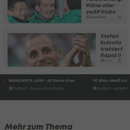
Pläne aller
zwölf Klubs
Bundesliga
Stefan
Kulovits
trainiert
Rapid II
2. Liga
HIGHLIGHTS: LASK - SK Sturm Graz
FC Blau-Weiß Linz 
Fußball - Frauen-Bundesliga
Fußball - ADMIRAL 
Mehr zum Thema