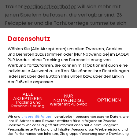
Trainer
Ferdinand Feldhofer
will sich mehr mit
jenen Spielern befassen, die verfügbar sind. 23
Feldspieler und die Torhüterriege tummelte sich
auf dem Rasen. Mit dabei waren auch Philipp
Datenschutz
Schobesberger und Christopher Dibon. Filip
Stojkovic und Srdjan Grahovac weilten noch im
Wählen Sie [Alle Akzeptieren] um allen Zwecken, Cookies
und Diensten zuzustimmen oder [Nur Notwendige] im LAOLA1
Urlaub.
PUR Modus, ohne Tracking uns Peronsalisierung von
Werbung fortzufahren. Sie können mit [Optionen] auch eine
"Wir werden die Zeit nutzen, um uns noch besser
individuelle Auswahl zu treffen. Sie können Ihre Einstellungen
jederzeit über den Button links unten bzw. über den Link in
kennenzulernen, meine Ideen noch besser zu
der Fußzeile anpassen.
implementieren", sagte der erst Anfang
Dezember bestellte Feldhofer. Von Rapid II
ALLE
NUR
AKZEPTIEREN
OPTIONEN
NOTWENDIGE
trainierten Benjamin Kanuric,
Moritz Oswald
,
Tracking und
Weiter mit PUR-Abo
Personalisierung
Bernhard Zimmermann und Nicholas Wunsch mit.
Wir und
unsere
186
Partner
verarbeiten personenbezogene Daten, wie
Ihre IP-Adresse und Browser-Attribute für die folgenden Zwecke
:
Kein Problem soll die Zukunft vieler Spieler
Speichern von oder Zugriff auf Informationen auf einem Endgerät;
Personalisierte Werbung und Inhalte, Messung von Werbeleistung und
werden. Insgesamt 16 Verträge laufen im Sommer
der Performance von Inhalten, Zielgruppenforschung sowie Entwicklung