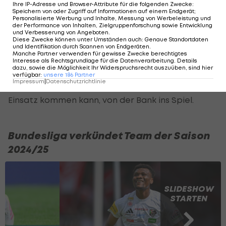
Ihre IP-Adresse und Browser-Attribute für die folgenden Zwecke
:
leihweise erfolgte, musste er im Herbst 2023 ein
Speichern von oder Zugriff auf Informationen auf einem Endgerät;
Personalisierte Werbung und Inhalte, Messung von Werbeleistung und
weiteres Mal am Knie operiert werden.
der Performance von Inhalten, Zielgruppenforschung sowie Entwicklung
und Verbesserung von Angeboten
.
Diese Zwecke können unter Umständen auch
:
Genaue Standortdaten
In der Saison 2024/25 absolvierte Kacavenda 32
und Identifikation durch Scannen von Endgeräten
.
Manche Partner verwenden für gewisse Zwecke berechtigtes
Spiele für Dinamo, sechs davon in der
UEFA
Interesse als Rechtsgrundlage für die Datenverarbeitung. Details
dazu, sowie die Möglichkeit Ihr Widerspruchsrecht auszuüben, sind hier
Champions League
. Meist kam der offensive
verfügbar
:
unsere
186
Partner
Impressum
|
Datenschutzrichtlinie
Mittelfeldakteur, der auch auf den Flügeln zum
Einsatz kommen kann, von der Bank ins Spiel.
Bundesliga verkündet Team der Saison
2024/25
SLIDESHOW
STARTEN