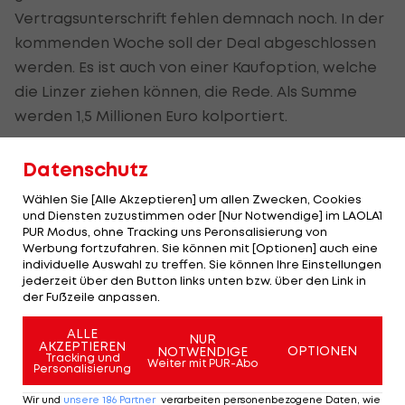
Vertragsunterschrift fehlen demnach noch. In der
kommenden Woche soll der Deal abgeschlossen
werden. Es ist auch von einer Kaufoption, welche
die Linzer ziehen können, die Rede. Als Summe
werden 1,5 Millionen Euro kolportiert.
Datenschutz
Erfahrung in der Champions League
Wählen Sie [Alle Akzeptieren] um allen Zwecken, Cookies
Der 17-fache kroatische U21-Nationalspieler galt
und Diensten zuzustimmen oder [Nur Notwendige] im LAOLA1
PUR Modus, ohne Tracking uns Peronsalisierung von
in der Vergangenheit als großes Talent. Wie
Werbung fortzufahren. Sie können mit [Optionen] auch eine
"Sportske novosti" berichtet, hatte Genua 7,5
individuelle Auswahl zu treffen. Sie können Ihre Einstellungen
jederzeit über den Button links unten bzw. über den Link in
Millionen Euro geboten, als Kacavenda noch für
der Fußzeile anpassen.
NK Lokomotiva Zagreb auflief.
ALLE
NUR
AKZEPTIEREN
Der Kreuzbandriss im Sommer 2022 war jedoch
OPTIONEN
NOTWENDIGE
Tracking und
Weiter mit PUR-Abo
Personalisierung
ein Rückschlag. Kurz nach dem Wechsel von
Lokomotiva zu
Dinamo Zagreb
, der zunächst
Wir und
unsere
186
Partner
verarbeiten personenbezogene Daten, wie