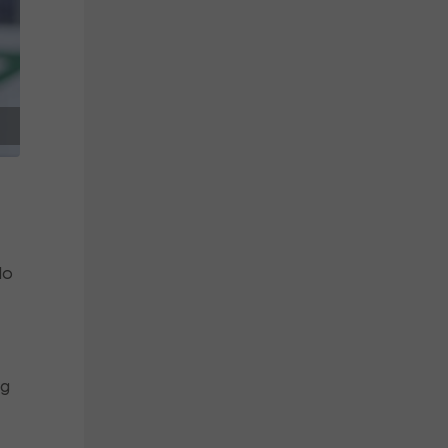
lo
rg