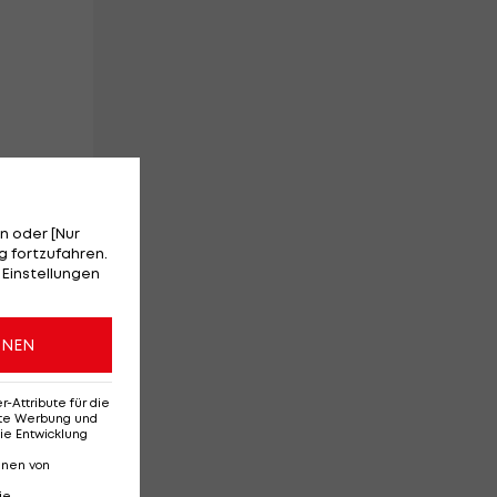
n oder [Nur
 fortzufahren.
 Einstellungen
ONEN
Attribute für die
erte Werbung und
ie Entwicklung
nnen von
ie