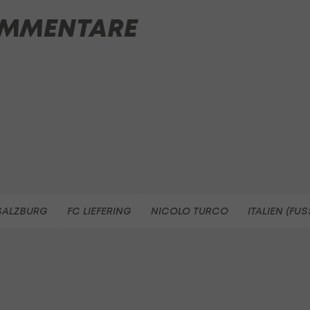
MMENTARE
 SALZBURG
FC LIEFERING
NICOLO TURCO
ITALIEN (FU