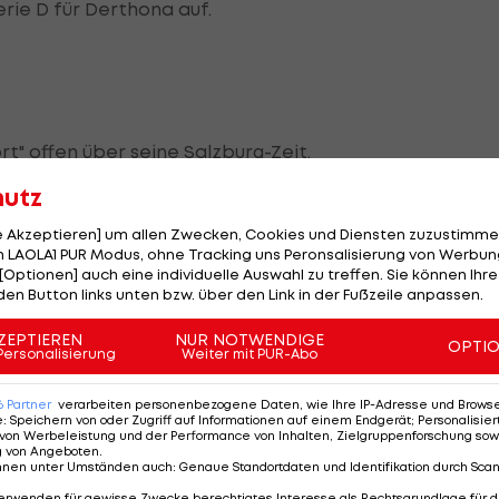
erie D für Derthona auf.
t" offen über seine Salzburg-Zeit.
hutz
 die Einrichtungen gesehen und war sprachlos. Es ist
deyemi und Upamecano sind von dort hervorgegangen;
le Akzeptieren] um allen Zwecken, Cookies und Diensten zuzustimme
 LAOLA1 PUR Modus, ohne Tracking uns Peronsalisierung von Werbung
gebaut."
[Optionen] auch eine individuelle Auswahl zu treffen. Sie können Ihre
den Button links unten bzw. über den Link in der Fußzeile anpassen.
n Salzburg. "Als ich ankam, gab es innerhalb von zwei
rs:
Christoph Freund
ging zum
FC Bayern München
, und
ZEPTIEREN
NUR NOTWENDIGE
OPTI
Personalisierung
Weiter mit PUR-Abo
ür Ausländer im Allgemeinen."
6
Partner
verarbeiten personenbezogene Daten, wie Ihre IP-Adresse und Browser-
e
:
Speichern von oder Zugriff auf Informationen auf einem Endgerät; Personalisi
von Werbeleistung und der Performance von Inhalten, Zielgruppenforschung sow
g von Angeboten
.
?
nnen unter Umständen auch
:
Genaue Standortdaten und Identifikation durch Sca
erwenden für gewisse Zwecke berechtigtes Interesse als Rechtsgrundlage für d