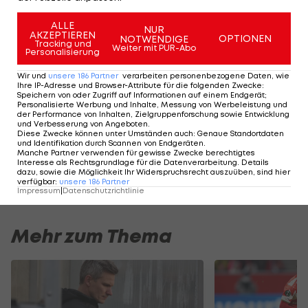
يقدمه من مستويات مميزة داخل صفوف
ALLE
نادي إنبي ومنتخب مصر.
NUR
AKZEPTIEREN
OPTIONEN
NOTWENDIGE
Tracking und
Weiter mit PUR-Abo
Personalisierung
خالص التمنيات بالتوفيق لنجمنا الصاعد
Wir und
unsere
186
Partner
verarbeiten personenbezogene Daten, wie
🤍
Ihre IP-Adresse und Browser-Attribute für die folgenden Zwecke
:
Speichern von oder Zugriff auf Informationen auf einem Endgerät;
دائمًا في ظهرك يا نور 💪🔥
#نادي_إنبي
Personalisierte Werbung und Inhalte, Messung von Werbeleistung und
pic.twitter.com/KBlCqGoQBH
der Performance von Inhalten, Zielgruppenforschung sowie Entwicklung
und Verbesserung von Angeboten
.
— Enppi Club (@Enppi_Club)
January 13,
Diese Zwecke können unter Umständen auch
:
Genaue Standortdaten
und Identifikation durch Scannen von Endgeräten
.
2026
Manche Partner verwenden für gewisse Zwecke berechtigtes
Interesse als Rechtsgrundlage für die Datenverarbeitung. Details
dazu, sowie die Möglichkeit Ihr Widerspruchsrecht auszuüben, sind hier
verfügbar
:
unsere
186
Partner
Impressum
|
Datenschutzrichtlinie
Mehr zum Thema