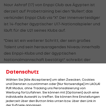
Nour Ashraf (17) von Enppi Club aus Ägypten ist
derzeit auf Probetraining bei den "Bullen", das
verkündet Enppi Club via "X". Der Innenverteidiger
ist 14-facher ägyptischer U17-Nationalspieler und
läuft für die U21 seines Klubs auf.
"Dies ist ein weiterer Schritt, der sein großes
Talent und sein herausragendes Niveau innerhalb
des Enppi-Klubs und der ägyptischen
Nationalmannschaft bestätigt", schreibt der
ägyptische Erstligist.
Datenschutz
Wählen Sie [Alle Akzeptieren] um allen Zwecken, Cookies
und Diensten zuzustimmen oder [Nur Notwendige] im LAOLA1
نجمنا ونجم منتخب مصر مواليد 2008،
PUR Modus, ohne Tracking uns Peronsalisierung von
اللاعب نور أشرف، يبدء فترة معايشة مع
Werbung fortzufahren. Sie können mit [Optionen] auch eine
individuelle Auswahl zu treffen. Sie können Ihre Einstellungen
نادي Red Bull Salzburg النمساوي،
jederzeit über den Button links unten bzw. über den Link in
في خطوة جديدة تؤكد موهبته الكبيرة وما
der Fußzeile anpassen.